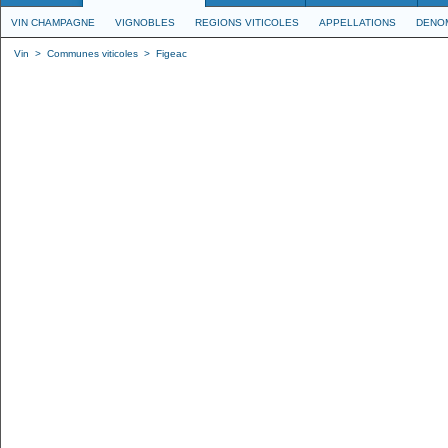
VIN CHAMPAGNE
VIGNOBLES
REGIONS VITICOLES
APPELLATIONS
DENO
Vin
>
Communes viticoles
>
Figeac