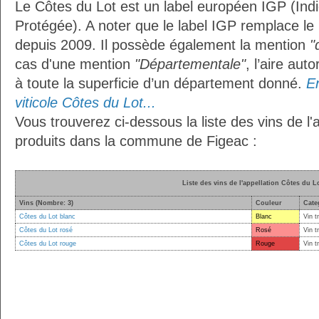
Le Côtes du Lot est un label européen IGP (Ind
Protégée). A noter que le label IGP remplace le
depuis 2009. Il possède également la mention
"
cas d'une mention
"Départementale"
, l’aire aut
à toute la superficie d’un département donné.
En
viticole Côtes du Lot...
Vous trouverez ci-dessous la liste des vins de l'
produits dans la commune de Figeac :
Liste des vins de l'appellation Côtes du L
Vins (Nombre: 3)
Couleur
Cate
Côtes du Lot blanc
Blanc
Vin t
Côtes du Lot rosé
Rosé
Vin t
Côtes du Lot rouge
Rouge
Vin t