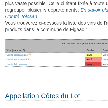
plus vaste possible. Celle-ci étant fixée à toute
regrouper plusieurs départements.
En savoir plus
Comté Tolosan...
Vous trouverez ci-dessous la liste des vins de l
produits dans la commune de Figeac :
Liste des vins de l'appellation Comté Tolo
Vins (Nombre: 3)
Couleur
Cate
Comté Tolosan blanc
Blanc
Vin t
Comté Tolosan rosé
Rosé
Vin t
Comté Tolosan rouge
Rouge
Vin t
Appellation Côtes du Lot