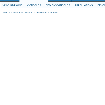
VIN CHAMPAGNE
VIGNOBLES
REGIONS VITICOLES
APPELLATIONS
DENO
Vin
>
Communes viticoles
>
Froidmont-Cohartille