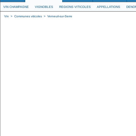
VIN CHAMPAGNE
VIGNOBLES
REGIONS VITICOLES
APPELLATIONS
DENO
Vin
>
Communes viticoles
>
Verneuil-sur-Serre