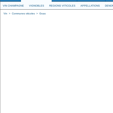
VIN CHAMPAGNE
VIGNOBLES
REGIONS VITICOLES
APPELLATIONS
DENO
Vin
>
Communes viticoles
>
Goas