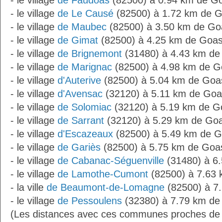
- le village
de Faudoas
(82500) à 0.94 km de G
- le village
de Le Causé
(82500) à 1.72 km de 
- le village
de Maubec
(82500) à 3.50 km de Go
- le village
de Gimat
(82500) à 4.25 km de Goa
- le village
de Brignemont
(31480) à 4.43 km de
- le village
de Marignac
(82500) à 4.98 km de G
- le village
d'Auterive
(82500) à 5.04 km de Goa
- le village
d'Avensac
(32120) à 5.11 km de Goa
- le village
de Solomiac
(32120) à 5.19 km de G
- le village
de Sarrant
(32120) à 5.29 km de Go
- le village
d'Escazeaux
(82500) à 5.49 km de 
- le village
de Gariès
(82500) à 5.75 km de Goa
- le village
de Cabanac-Séguenville
(31480) à 6
- le village
de Lamothe-Cumont
(82500) à 7.63
- la ville
de Beaumont-de-Lomagne
(82500) à 7
- le village
de Pessoulens
(32380) à 7.79 km de
(Les distances avec ces communes proches de 