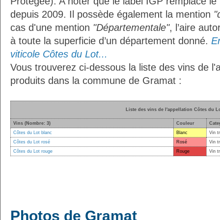
Protégée). A noter que le label IGP remplace le
depuis 2009. Il possède également la mention
"
cas d'une mention
"Départementale"
, l’aire aut
à toute la superficie d’un département donné.
En
viticole Côtes du Lot...
Vous trouverez ci-dessous la liste des vins de l'
produits dans la commune de Gramat :
Liste des vins de l'appellation Côtes du L
Vins (Nombre: 3)
Couleur
Cate
Côtes du Lot blanc
Blanc
Vin t
Côtes du Lot rosé
Rosé
Vin t
Côtes du Lot rouge
Rouge
Vin t
Photos de Gramat