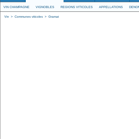
VIN CHAMPAGNE
VIGNOBLES
REGIONS VITICOLES
APPELLATIONS
DENO
Vin
>
Communes viticoles
>
Gramat