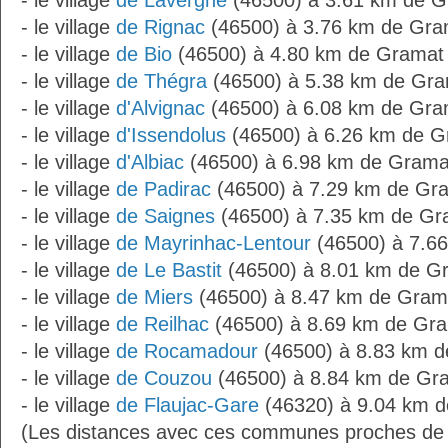
- le village
de Lavergne
(46500) à 3.61 km de 
- le village
de Rignac
(46500) à 3.76 km de Gra
- le village
de Bio
(46500) à 4.80 km de Gramat
- le village
de Thégra
(46500) à 5.38 km de Gr
- le village
d'Alvignac
(46500) à 6.08 km de Gra
- le village
d'Issendolus
(46500) à 6.26 km de G
- le village
d'Albiac
(46500) à 6.98 km de Grama
- le village
de Padirac
(46500) à 7.29 km de Gr
- le village
de Saignes
(46500) à 7.35 km de Gr
- le village
de Mayrinhac-Lentour
(46500) à 7.6
- le village
de Le Bastit
(46500) à 8.01 km de G
- le village
de Miers
(46500) à 8.47 km de Gram
- le village
de Reilhac
(46500) à 8.69 km de Gr
- le village
de Rocamadour
(46500) à 8.83 km 
- le village
de Couzou
(46500) à 8.84 km de Gr
- le village
de Flaujac-Gare
(46320) à 9.04 km d
(Les distances avec ces communes proches de