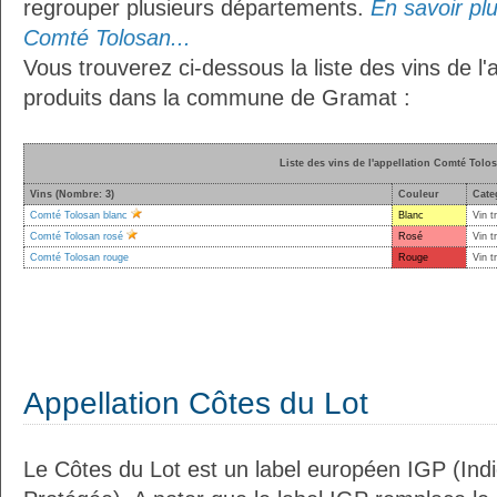
regrouper plusieurs départements.
En savoir plus
Comté Tolosan...
Vous trouverez ci-dessous la liste des vins de l
produits dans la commune de Gramat :
Liste des vins de l'appellation Comté Tolo
Vins (Nombre: 3)
Couleur
Cate
Comté Tolosan blanc
Blanc
Vin t
Comté Tolosan rosé
Rosé
Vin t
Comté Tolosan rouge
Rouge
Vin t
Appellation Côtes du Lot
Le Côtes du Lot est un label européen IGP (Ind