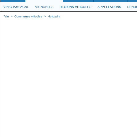
VIN CHAMPAGNE
VIGNOBLES
REGIONS VITICOLES
APPELLATIONS
DENO
Vin
>
Communes viticoles
>
Holtzwihr