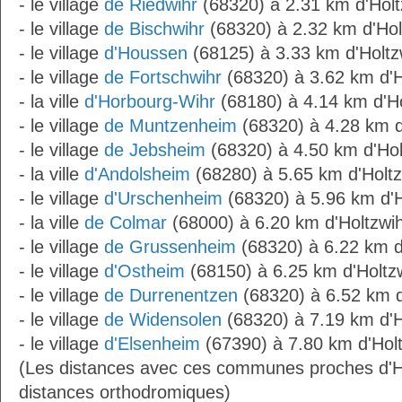
- le village
de Riedwihr
(68320) à 2.31 km d'Holt
- le village
de Bischwihr
(68320) à 2.32 km d'Hol
- le village
d'Houssen
(68125) à 3.33 km d'Holtz
- le village
de Fortschwihr
(68320) à 3.62 km d'H
- la ville
d'Horbourg-Wihr
(68180) à 4.14 km d'Ho
- le village
de Muntzenheim
(68320) à 4.28 km d
- le village
de Jebsheim
(68320) à 4.50 km d'Hol
- la ville
d'Andolsheim
(68280) à 5.65 km d'Holtz
- le village
d'Urschenheim
(68320) à 5.96 km d'H
- la ville
de Colmar
(68000) à 6.20 km d'Holtzwi
- le village
de Grussenheim
(68320) à 6.22 km d
- le village
d'Ostheim
(68150) à 6.25 km d'Holtz
- le village
de Durrenentzen
(68320) à 6.52 km d
- le village
de Widensolen
(68320) à 7.19 km d'H
- le village
d'Elsenheim
(67390) à 7.80 km d'Holt
(Les distances avec ces communes proches d'H
distances orthodromiques)