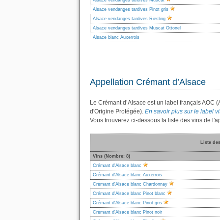
Alsace vendanges tardives Muscat
Alsace vendanges tardives Pinot gris
Alsace vendanges tardives Riesling
Alsace vendanges tardives Muscat Ottonel
Alsace blanc Auxerrois
Appellation Crémant d’Alsace
Le Crémant d’Alsace est un label français AOC (
d'Origine Protégée).
En savoir plus sur le label v
Vous trouverez ci-dessous la liste des vins de l
Liste de
Vins (Nombre: 8)
Crémant d'Alsace blanc
Crémant d'Alsace blanc Auxerrois
Crémant d'Alsace blanc Chardonnay
Crémant d'Alsace blanc Pinot blanc
Crémant d'Alsace blanc Pinot gris
Crémant d'Alsace blanc Pinot noir