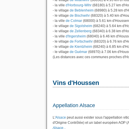
- le village
de Mittelwihr
(68630) à 4.93 km d'Ho
- la ville
d'Horbourg-Wihr
(68180) à 5.27 km d'H
- le village
de Beblenheim
(68980) à 5.28 km d'
- le village
de Bischwihr
(68320) à 5.40 km d'Ho
- la ville
de Colmar
(68000) à 5.61 km d'Houssen
- le village
de Sigolsheim
(68240) à 5.64 km d'H
- le village
de Zellenberg
(68340) à 6.38 km d'H
- la ville
d'Ingersheim
(68040) à 6.46 km d'Hous
- le village
de Fortschwihr
(68320) à 6.76 km d'
- le village
de Kientzheim
(68240) à 6.85 km d'H
- le village
de Guémar
(68970) à 7.06 km d'Hous
(Les distances avec ces communes proches d'Ho
Vins d'Houssen
Appellation Alsace
L'
Alsace
peut aussi exister sous l'appellation vit
d'Origine Contrôlée) et un label européen AOP (
Alsace...