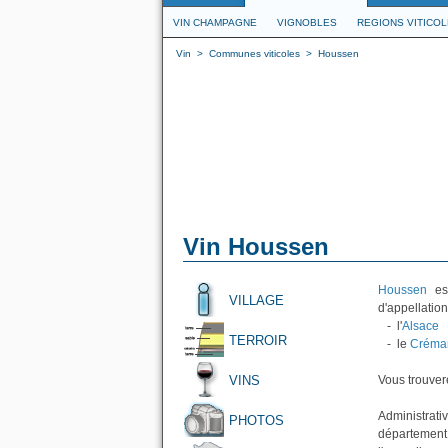
VIN CHAMPAGNE
VIGNOBLES
REGIONS VITICO
Vin
>
Communes viticoles
>
Houssen
Vin Houssen
Houssen
est
VILLAGE
d'appellation
- l'
Alsace
TERROIR
- le
Créman
VINS
Vous trouvere
Administrati
PHOTOS
département 