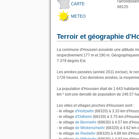
l'arrondiss
CARTE
68125.
METEO
Terroir et géographie d'
La commune d'Houssen possède une altitude moy
respectivement 177 m et 190 m. Géographiquemen
7.379 degrés Est.
Les années passées (année 2011 exclue), le nom
1726 heures. Ces dernières années, la moyenne 
La population d'Houssen était de 1 643 habitant
km ² soit une densité de population de 246.57 ha
Les villes et villages proches d'Houssen sont :
- le village
d'Holtzwihr
(68320) à 3.33 km d'Hous
- le village
d'Ostheim
(68150) à 3.75 km d'Houss
- le village
de Bennwihr
(68630) à 4.57 km d'Ho
- le village
de Wickerschwihr
(68320) à 4.62 km 
- le village
de Riedwihr
(68320) à 4.88 km d'Hou