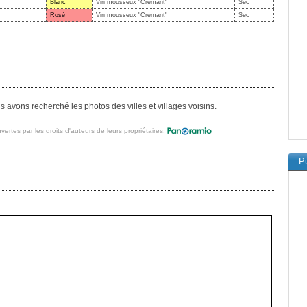
Blanc
Vin mousseux "Crémant"
Sec
Rosé
Vin mousseux "Crémant"
Sec
avons recherché les photos des villes et villages voisins.
vertes par les droits d'auteurs de leurs propriétaires.
Pu