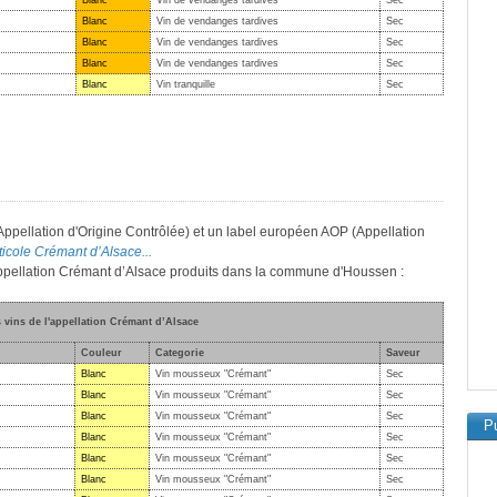
Blanc
Vin de vendanges tardives
Sec
Blanc
Vin de vendanges tardives
Sec
Blanc
Vin de vendanges tardives
Sec
Blanc
Vin de vendanges tardives
Sec
Blanc
Vin tranquille
Sec
Appellation d'Origine Contrôlée) et un label européen AOP (Appellation
iticole Crémant d’Alsace...
'appellation Crémant d’Alsace produits dans la commune d'Houssen :
s vins de l'appellation Crémant d’Alsace
Couleur
Categorie
Saveur
Blanc
Vin mousseux "Crémant"
Sec
Blanc
Vin mousseux "Crémant"
Sec
Blanc
Vin mousseux "Crémant"
Sec
Pu
Blanc
Vin mousseux "Crémant"
Sec
Blanc
Vin mousseux "Crémant"
Sec
Blanc
Vin mousseux "Crémant"
Sec