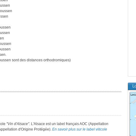
ussen
oussen
Houssen
ussen
oussen
oussen
sen
Houssen
oussen
sen.
ussen sont des distances orthodromiques)
L
icole
"Vin d'Alsace".
L'Alsace est un label français AOC (Appellation
Appellation d'Origine Protégée).
En savoir plus sur le label viticole