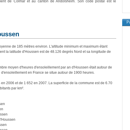
ement de Colmar et au canton de Andolsheim. Son code postal est le
Pu
Houssen
enne de 185 mètres environ. L'altitude minimum et maximum étant
t la latitude d'Houssen est de 48.126 degrés Nord et sa longitude de
bre moyen d'heures d'ensoleillement par an d'Houssen était autour de
d'ensoleillement en France se situe autour de 1900 heures.
s en 2006 et de 1 652 en 2007. La superficie de la commune est de 6.70
bitants par km².
sen
en
ussen
d'Houssen
ssen