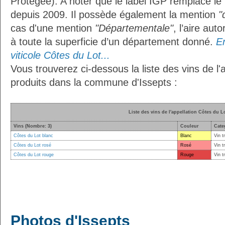
Protégée). A noter que le label IGP remplace le
depuis 2009. Il possède également la mention
"
cas d'une mention
"Départementale"
, l’aire aut
à toute la superficie d’un département donné.
En
viticole Côtes du Lot...
Vous trouverez ci-dessous la liste des vins de l'
produits dans la commune d'Issepts :
Liste des vins de l'appellation Côtes du L
Vins (Nombre: 3)
Couleur
Cate
Côtes du Lot blanc
Blanc
Vin t
Côtes du Lot rosé
Rosé
Vin t
Côtes du Lot rouge
Rouge
Vin t
Photos d'Issepts