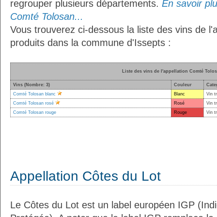
regrouper plusieurs départements.
En savoir plus
Comté Tolosan...
Vous trouverez ci-dessous la liste des vins de l
produits dans la commune d'Issepts :
Liste des vins de l'appellation Comté Tolo
Vins (Nombre: 3)
Couleur
Cate
Comté Tolosan blanc
Blanc
Vin t
Comté Tolosan rosé
Rosé
Vin t
Comté Tolosan rouge
Rouge
Vin t
Appellation Côtes du Lot
Le Côtes du Lot est un label européen IGP (Ind