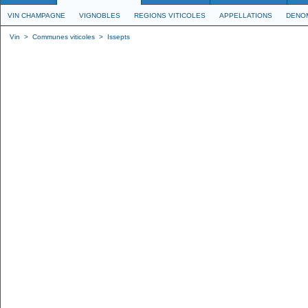
VIN CHAMPAGNE
VIGNOBLES
REGIONS VITICOLES
APPELLATIONS
DENO
Vin
>
Communes viticoles
>
Issepts