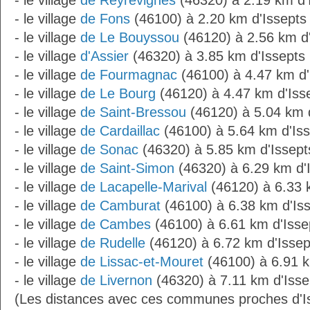
- le village
de Reyrevignes
(46320) à 2.19 km d'
- le village
de Fons
(46100) à 2.20 km d'Issepts
- le village
de Le Bouyssou
(46120) à 2.56 km d'
- le village
d'Assier
(46320) à 3.85 km d'Issepts
- le village
de Fourmagnac
(46100) à 4.47 km d'
- le village
de Le Bourg
(46120) à 4.47 km d'Iss
- le village
de Saint-Bressou
(46120) à 5.04 km 
- le village
de Cardaillac
(46100) à 5.64 km d'Is
- le village
de Sonac
(46320) à 5.85 km d'Issept
- le village
de Saint-Simon
(46320) à 6.29 km d'
- le village
de Lacapelle-Marival
(46120) à 6.33 
- le village
de Camburat
(46100) à 6.38 km d'Is
- le village
de Cambes
(46100) à 6.61 km d'Isse
- le village
de Rudelle
(46120) à 6.72 km d'Issep
- le village
de Lissac-et-Mouret
(46100) à 6.91 k
- le village
de Livernon
(46320) à 7.11 km d'Isse
(Les distances avec ces communes proches d'Is