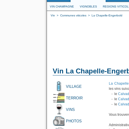
VIN CHAMPAGNE
VIGNOBLES
REGIONS VITICO
Vin
>
Communes viticoles
>
La Chapelle-Engerbold
Vin La Chapelle-Enger
La Chapelle
VILLAGE
les vins suiva
- le
Calvad
TERROIR
- le
Calvad
- le
Calvad
VINS
Vous trouvere
PHOTOS
Administrati