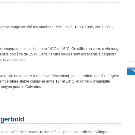
lvados rouge ont été les années : 1976, 1985, 1989, 1995, 2001, 2002,
e température comprise entre 14°C et 16°C. On utilise un verre à vin rouge
tité doit être de 15 cl. Certains vins rouges sont excellents à déguster
, si vous desc...
Pu
tre vin en armoire à vin de vieillissement, cette dernière doit être réglée
température stable comprise entre 12° et 14°C, et un taux d'humidité
 moyen pour le Calvados ...
ngerbold
d trouvée. Nous avons recherché les photos des villes et villages