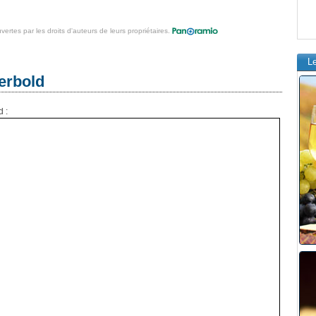
vertes par les droits d'auteurs de leurs propriétaires.
L
erbold
d :