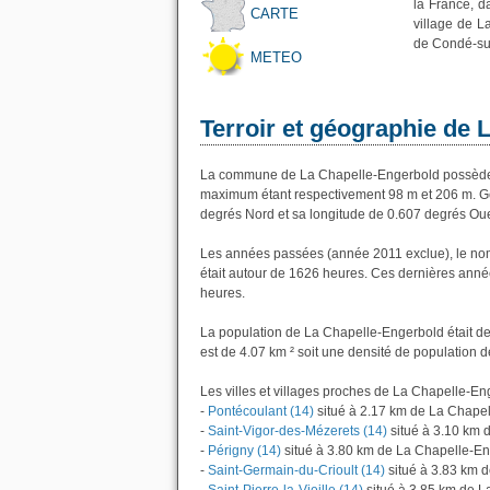
la France, 
CARTE
village de L
de Condé-sur
METEO
Terroir et géographie de
La commune de La Chapelle-Engerbold possède u
maximum étant respectivement 98 m et 206 m. G
degrés Nord et sa longitude de 0.607 degrés Oue
Les années passées (année 2011 exclue), le no
était autour de 1626 heures. Ces dernières anné
heures.
La population de La Chapelle-Engerbold était d
est de 4.07 km ² soit une densité de population d
Les villes et villages proches de La Chapelle-En
-
Pontécoulant (14)
situé à 2.17 km de La Chape
-
Saint-Vigor-des-Mézerets (14)
situé à 3.10 km 
-
Périgny (14)
situé à 3.80 km de La Chapelle-E
-
Saint-Germain-du-Crioult (14)
situé à 3.83 km 