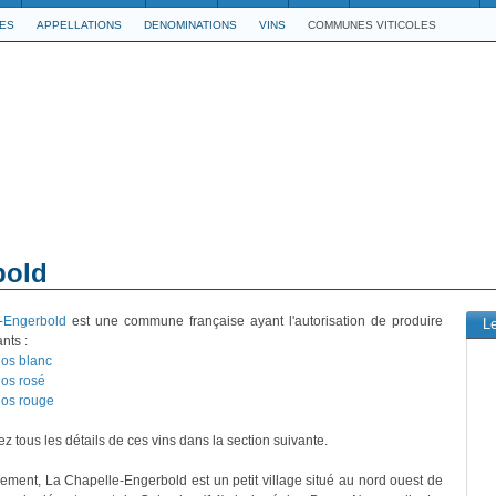
LES
APPELLATIONS
DENOMINATIONS
VINS
COMMUNES VITICOLES
bold
-Engerbold
est une commune française ayant l'autorisation de produire
L
nts :
os blanc
os rosé
os rouge
z tous les détails de ces vins dans la section suivante.
vement, La Chapelle-Engerbold est un petit village situé au nord ouest de