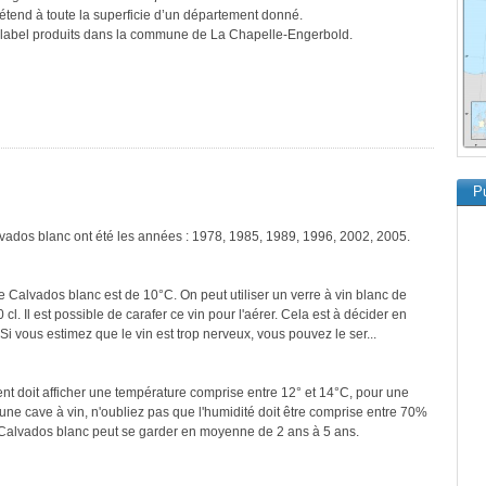
s’étend à toute la superficie d’un département donné.
ce label produits dans la commune de La Chapelle-Engerbold.
Pu
lvados blanc ont été les années : 1978, 1985, 1989, 1996, 2002, 2005.
e Calvados blanc est de 10°C. On peut utiliser un verre à vin blanc de
cl. Il est possible de carafer ce vin pour l'aérer. Cela est à décider en
 Si vous estimez que le vin est trop nerveux, vous pouvez le ser...
ment doit afficher une température comprise entre 12° et 14°C, pour une
une cave à vin, n'oubliez pas que l'humidité doit être comprise entre 70%
 Calvados blanc peut se garder en moyenne de 2 ans à 5 ans.