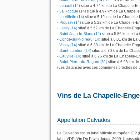
-
Saint-Pierre-la-Vieille (14)
situé à 3.85 km de 
-
Lénault (14)
situé à 4.74 km de La Chapelle-E
-
La Rocque (14)
situé à 4.97 km de La Chapell
-
La Villette (14)
situé à 5.19 km de La Chapelle
-
Proussy (14)
situé à 5.22 km de La Chapelle-E
-
Lassy (14)
situé à 5.67 km de La Chapelle-Eng
-
Saint-Jean-le-Blanc (14)
situé à 5.86 km de La
-
Condé-sur-Noireau (14)
situé à 6.01 km de La
-
Vassy (14)
situé à 6.38 km de La Chapelle-Eng
-
Saint-Lambert (14)
situé à 6.70 km de La Chap
-
Cauville (14)
situé à 6.75 km de La Chapelle-E
-
Saint-Pierre-du-Regard (61)
situé à 6.98 km de
(Les distances avec ces communes proches de L
Vins de La Chapelle-Enge
Appellation Calvados
Le Calvados est un label viticole européen IGP (
label VDP (Vin De Pays) depuis 2009. Il possèd