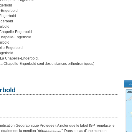
La Chapelle-Engerbold
ngerbold
e-Engerbold
-Engerbold
ngerbold
erbold
 Chapelle-Engerbold
 Chapelle-Engerbold
erbold
elle-Engerbold
ngerbold
 La Chapelle-Engerbold.
a Chapelle-Engerbold sont des distances orthodromiques)
Lo
rbold
Indication Géographique Protégée). A noter que le label IGP remplace le
e également la mention
"départemental"
. Dans le cas d'une mention