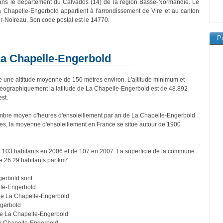
dans le département du Calvados (14) de la région Basse-Normandie. Le
a Chapelle-Engerbold appartient à l'arrondissement de Vire et au canton
-Noireau. Son code postal est le 14770.
Pu
 La Chapelle-Engerbold
ne altitude moyenne de 150 mètres environ. L'altitude minimum et
éographiquement la latitude de La Chapelle-Engerbold est de 48.892
st.
mbre moyen d'heures d'ensoleillement par an de La Chapelle-Engerbold
es, la moyenne d'ensoleillement en France se situe autour de 1900
e 103 habitants en 2006 et de 107 en 2007. La superficie de la commune
e 26.29 habitants par km².
gerbold sont :
lle-Engerbold
de La Chapelle-Engerbold
ngerbold
de La Chapelle-Engerbold