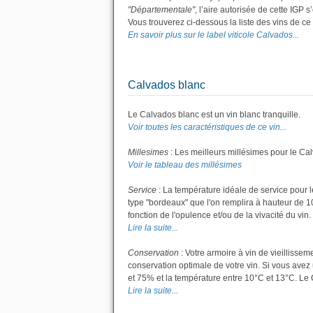
"Départementale"
, l’aire autorisée de cette IGP 
Vous trouverez ci-dessous la liste des vins de 
En savoir plus sur le label viticole Calvados...
Calvados blanc
Le Calvados blanc est un vin blanc tranquille.
Voir toutes les caractéristiques de ce vin...
Millesimes
: Les meilleurs millésimes pour le Ca
Voir le tableau des millésimes
Service
: La température idéale de service pour l
type "bordeaux" que l'on remplira à hauteur de 10 
fonction de l'opulence et/ou de la vivacité du vin.
Lire la suite...
Conservation
: Votre armoire à vin de vieillisse
conservation optimale de votre vin. Si vous avez 
et 75% et la température entre 10°C et 13°C. Le
Lire la suite...