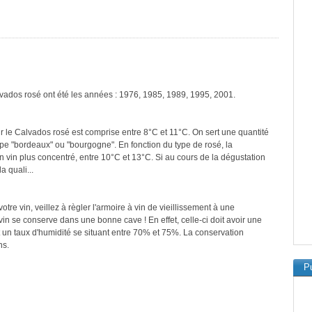
lvados rosé ont été les années : 1976, 1985, 1989, 1995, 2001.
r le Calvados rosé est comprise entre 8°C et 11°C. On sert une quantité
ype "bordeaux" ou "bourgogne". En fonction du type de rosé, la
n vin plus concentré, entre 10°C et 13°C. Si au cours de la dégustation
a quali...
re vin, veillez à règler l'armoire à vin de vieillissement à une
in se conserve dans une bonne cave ! En effet, celle-ci doit avoir une
 un taux d'humidité se situant entre 70% et 75%. La conservation
ns.
Pu