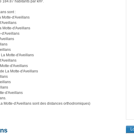
e 184.87 habitants par km².
lans sont :
 Motte-d'Aveillans
'Aveillans
a Motte-d'Aveillans
-d'Aveillans
Aveillans
llans
eillans
 La Motte-d'Aveillans
'Aveillans
Motte-d'Aveillans
 de La Motte-d'Aveillans
llans
eillans
llans
te-d'Aveillans
ans.
 Motte-d'Aveillans sont des distances orthodromiques)
ans
Lo