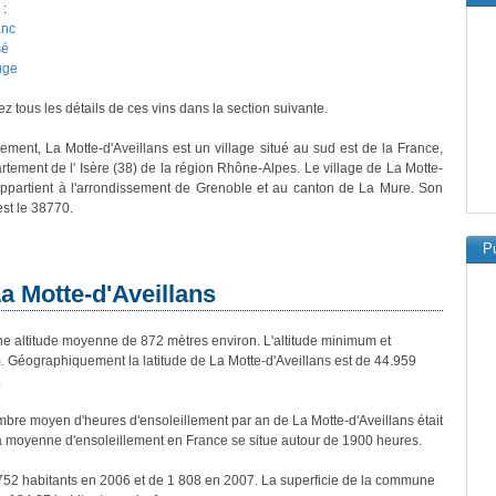
 :
anc
sé
uge
z tous les détails de ces vins dans la section suivante.
vement, La Motte-d'Aveillans est un village situé au sud est de la France,
rtement de l' Isère (38) de la région Rhône-Alpes. Le village de La Motte-
appartient à l'arrondissement de Grenoble et au canton de La Mure. Son
est le 38770.
Pu
La Motte-d'Aveillans
 altitude moyenne de 872 mètres environ. L'altitude minimum et
 Géographiquement la latitude de La Motte-d'Aveillans est de 44.959
.
re moyen d'heures d'ensoleillement par an de La Motte-d'Aveillans était
a moyenne d'ensoleillement en France se situe autour de 1900 heures.
1 752 habitants en 2006 et de 1 808 en 2007. La superficie de la commune