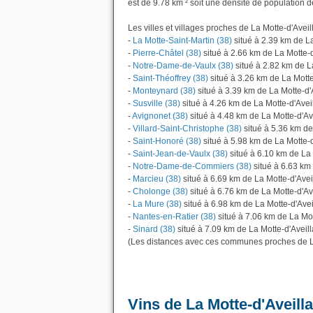
est de 9.78 km ² soit une densité de population d
Les villes et villages proches de La Motte-d'Aveil
-
La Motte-Saint-Martin (38)
situé à 2.39 km de La
-
Pierre-Châtel (38)
situé à 2.66 km de La Motte-d
-
Notre-Dame-de-Vaulx (38)
situé à 2.82 km de L
-
Saint-Théoffrey (38)
situé à 3.26 km de La Motte
-
Monteynard (38)
situé à 3.39 km de La Motte-d'
-
Susville (38)
situé à 4.26 km de La Motte-d'Avei
-
Avignonet (38)
situé à 4.48 km de La Motte-d'Av
-
Villard-Saint-Christophe (38)
situé à 5.36 km de
-
Saint-Honoré (38)
situé à 5.98 km de La Motte-d
-
Saint-Jean-de-Vaulx (38)
situé à 6.10 km de La 
-
Notre-Dame-de-Commiers (38)
situé à 6.63 km
-
Marcieu (38)
situé à 6.69 km de La Motte-d'Avei
-
Cholonge (38)
situé à 6.76 km de La Motte-d'Av
-
La Mure (38)
situé à 6.98 km de La Motte-d'Avei
-
Nantes-en-Ratier (38)
situé à 7.06 km de La Mot
-
Sinard (38)
situé à 7.09 km de La Motte-d'Aveill
(Les distances avec ces communes proches de La
Vins de La Motte-d'Aveill