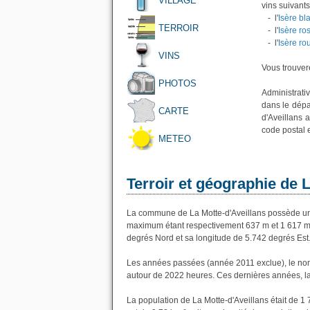
VILLAGE
vins suivants
- l'
Isère bl
TERROIR
- l'
Isère ro
- l'
Isère ro
VINS
Vous trouvere
PHOTOS
Administrati
dans le dépa
CARTE
d'Aveillans 
code postal 
METEO
Terroir et géographie de 
La commune de La Motte-d'Aveillans possède une
maximum étant respectivement 637 m et 1 617 m.
degrés Nord et sa longitude de 5.742 degrés Est
Les années passées (année 2011 exclue), le nomb
autour de 2022 heures. Ces dernières années, l
La population de La Motte-d'Aveillans était de 