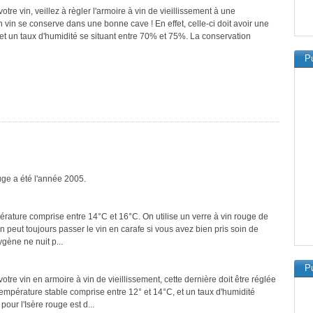
re vin, veillez à règler l'armoire à vin de vieillissement à une
vin se conserve dans une bonne cave ! En effet, celle-ci doit avoir une
et un taux d'humidité se situant entre 70% et 75%. La conservation
Pu
ouge a été l'année 2005.
pérature comprise entre 14°C et 16°C. On utilise un verre à vin rouge de
On peut toujours passer le vin en carafe si vous avez bien pris soin de
ygène ne nuit p...
Pu
tre vin en armoire à vin de vieillissement, cette dernière doit être réglée
température stable comprise entre 12° et 14°C, et un taux d'humidité
ur l'Isère rouge est d...