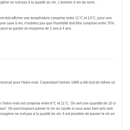
ygène ne nuit pas à la qualité du vin. L'armoire à vin de servi...
ment doit afficher une température comprise entre 11°C et 13°C, pour une
une cave à vin, n'oubliez pas que l'humidité doit être comprise entre 70%
nc peut se garder en moyenne de 2 ans à 4 ans.
 recensé pour l'Isère rosé. Cependant l'année 1989 a été tout de même un
 l'Isère rosé est comprise entre 8°C et 11°C. On sert une quantité de 10 cl
ux". On peut toujours passer le vin en carafe si vous avez bien pris soin
'oxygène ne nuit pas à la qualité du vin. Il est possible de passer le vin en