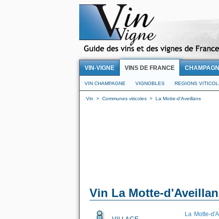
VIN-VIGNE
VINS DE FRANCE
CHAMPAG
VIN CHAMPAGNE
VIGNOBLES
REGIONS VITICO
Vin
>
Communes viticoles
>
La Motte-d'Aveillans
Vin La Motte-d'Aveilla
La Motte-d'A