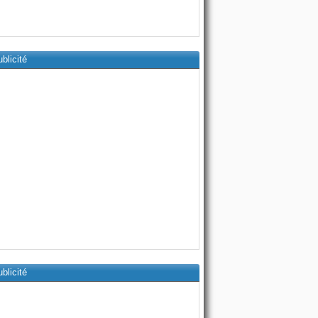
blicité
blicité