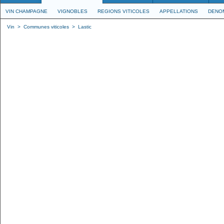
VIN CHAMPAGNE
VIGNOBLES
REGIONS VITICOLES
APPELLATIONS
DENO
Vin
>
Communes viticoles
>
Lastic