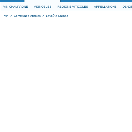
VIN CHAMPAGNE
VIGNOBLES
REGIONS VITICOLES
APPELLATIONS
DENO
Vin
>
Communes viticoles
>
Lavoûte-Chilhac