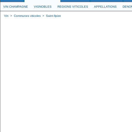
VIN CHAMPAGNE
VIGNOBLES
REGIONS VITICOLES
APPELLATIONS
DENO
Vin
>
Communes viticoles
>
Saint-Ilpize