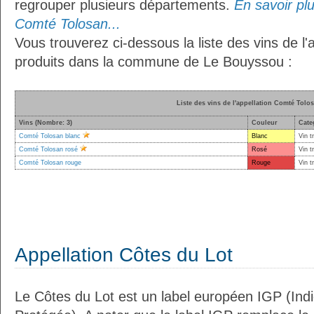
regrouper plusieurs départements.
En savoir plus
Comté Tolosan...
Vous trouverez ci-dessous la liste des vins de l
produits dans la commune de Le Bouyssou :
Liste des vins de l'appellation Comté Tolo
Vins (Nombre: 3)
Couleur
Cate
Comté Tolosan blanc
Blanc
Vin t
Comté Tolosan rosé
Rosé
Vin t
Comté Tolosan rouge
Rouge
Vin t
Appellation Côtes du Lot
Le Côtes du Lot est un label européen IGP (Ind