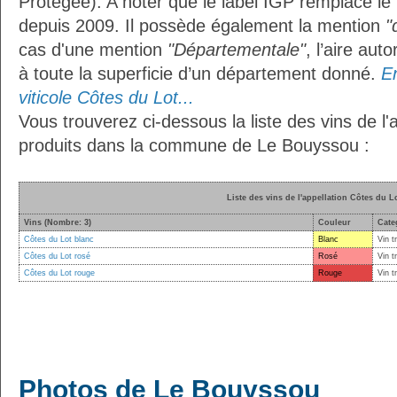
Protégée). A noter que le label IGP remplace le
depuis 2009. Il possède également la mention
"
cas d'une mention
"Départementale"
, l’aire aut
à toute la superficie d’un département donné.
En
viticole Côtes du Lot...
Vous trouverez ci-dessous la liste des vins de l'
produits dans la commune de Le Bouyssou :
Liste des vins de l'appellation Côtes du L
Vins (Nombre: 3)
Couleur
Cate
Côtes du Lot blanc
Blanc
Vin t
Côtes du Lot rosé
Rosé
Vin t
Côtes du Lot rouge
Rouge
Vin t
Photos de Le Bouyssou