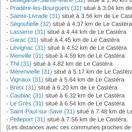
-
Bellegarde-Sainte-Marie (31)
situé à 1.96 km 
-
Pradère-les-Bourguets (31)
situé à 3.04 km de
-
Sainte-Livrade (31)
situé à 3.56 km de Le Cas
-
Ségoufielle (32)
situé à 4.37 km de Le Castéra
-
Lasserre (31)
situé à 4.44 km de Le Castéra
-
Garac (31)
situé à 4.45 km de Le Castéra
-
Lévignac (31)
situé à 4.52 km de Le Castéra
-
Menville (31)
situé à 4.59 km de Le Castéra
-
Thil (31)
situé à 4.82 km de Le Castéra
-
Mérenvielle (31)
situé à 5.17 km de Le Castér
-
Vignaux (31)
situé à 5.64 km de Le Castéra
-
Bretx (31)
situé à 6.20 km de Le Castéra
-
Caubiac (31)
situé à 6.32 km de Le Castéra
-
Le Grès (31)
situé à 6.54 km de Le Castéra
-
Saint-Paul-sur-Save (31)
situé à 7.48 km de L
-
Pelleport (31)
situé à 7.56 km de Le Castéra.
(Les distances avec ces communes proches de 