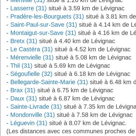
-
Menville (31)
situé à 1.26 km de Lévignac
-
Lasserre (31)
situé à 3.59 km de Lévignac
-
Pradère-les-Bourguets (31)
situé à 3.81 km de
-
Saint-Paul-sur-Save (31)
situé à 4.14 km de L
-
Montaigut-sur-Save (31)
situé à 4.16 km de L
-
Bretx (31)
situé à 4.40 km de Lévignac
-
Le Castéra (31)
situé à 4.52 km de Lévignac
-
Mérenvielle (31)
situé à 5.08 km de Lévignac
-
Thil (31)
situé à 5.69 km de Lévignac
-
Ségoufielle (32)
situé à 6.18 km de Lévignac
-
Bellegarde-Sainte-Marie (31)
situé à 6.48 km 
-
Brax (31)
situé à 6.75 km de Lévignac
-
Daux (31)
situé à 6.87 km de Lévignac
-
Sainte-Livrade (31)
situé à 7.35 km de Lévign
-
Mondonville (31)
situé à 7.58 km de Lévignac
-
Léguevin (31)
situé à 8.07 km de Lévignac.
(Les distances avec ces communes proches de 