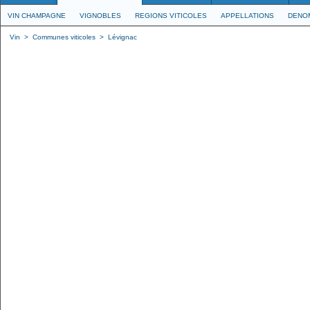
VIN CHAMPAGNE
VIGNOBLES
REGIONS VITICOLES
APPELLATIONS
DENO
Vin
>
Communes viticoles
>
Lévignac