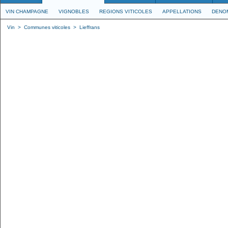
VIN CHAMPAGNE
VIGNOBLES
REGIONS VITICOLES
APPELLATIONS
DENO
Vin
>
Communes viticoles
>
Lieffrans