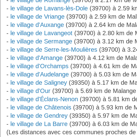
-
le village de Romange
(39700) à 2.17 km de 
-
le village de Lavans-lès-Dole
(39700) à 2.59 k
-
le village de Vriange
(39700) à 2.59 km de Ma
-
le village d'Auxange
(39700) à 2.64 km de Ma
-
le village de Lavangeot
(39700) à 2.80 km de 
-
le village de Sermange
(39700) à 3.12 km de 
-
le village de Serre-les-Moulières
(39700) à 3.2
-
le village d'Amange
(39700) à 4.12 km de Mal
-
le village d'Orchamps
(39700) à 4.61 km de M
-
le village d'Audelange
(39700) à 5.03 km de M
-
le village de Saligney
(39350) à 5.17 km de M
-
le village d'Our
(39700) à 5.69 km de Malange
-
le village d'Éclans-Nenon
(39700) à 5.81 km d
-
le village de Châtenois
(39700) à 5.93 km de 
-
le village de Gendrey
(39350) à 5.97 km de M
-
le village de La Barre
(39700) à 6.03 km de Ma
(Les distances avec ces communes proches de