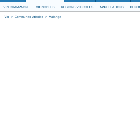
VIN CHAMPAGNE
VIGNOBLES
REGIONS VITICOLES
APPELLATIONS
DENO
Vin
>
Communes viticoles
>
Malange