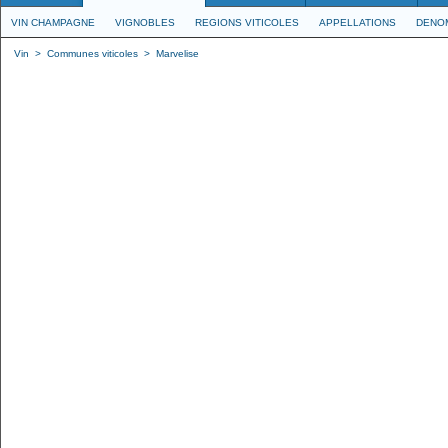
VIN CHAMPAGNE
VIGNOBLES
REGIONS VITICOLES
APPELLATIONS
DENO
Vin
>
Communes viticoles
>
Marvelise