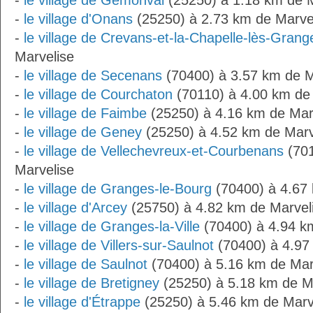
-
le village de Gémonval
(25250) à 1.18 km de M
-
le village d'Onans
(25250) à 2.73 km de Marve
-
le village de Crevans-et-la-Chapelle-lès-Grang
Marvelise
-
le village de Secenans
(70400) à 3.57 km de M
-
le village de Courchaton
(70110) à 4.00 km de
-
le village de Faimbe
(25250) à 4.16 km de Mar
-
le village de Geney
(25250) à 4.52 km de Marv
-
le village de Vellechevreux-et-Courbenans
(701
Marvelise
-
le village de Granges-le-Bourg
(70400) à 4.67 
-
le village d'Arcey
(25750) à 4.82 km de Marvel
-
le village de Granges-la-Ville
(70400) à 4.94 k
-
le village de Villers-sur-Saulnot
(70400) à 4.97
-
le village de Saulnot
(70400) à 5.16 km de Mar
-
le village de Bretigney
(25250) à 5.18 km de M
-
le village d'Étrappe
(25250) à 5.46 km de Marv