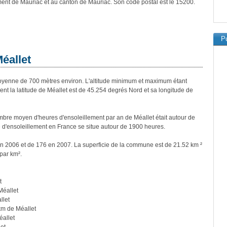
ment de Mauriac et au canton de Mauriac. Son code postal est le 15200.
Pu
éallet
yenne de 700 mètres environ. L'altitude minimum et maximum étant
 la latitude de Méallet est de 45.254 degrés Nord et sa longitude de
bre moyen d'heures d'ensoleillement par an de Méallet était autour de
d'ensoleillement en France se situe autour de 1900 heures.
 en 2006 et de 176 en 2007. La superficie de la commune est de 21.52 km ²
par km².
t
Méallet
llet
km de Méallet
éallet