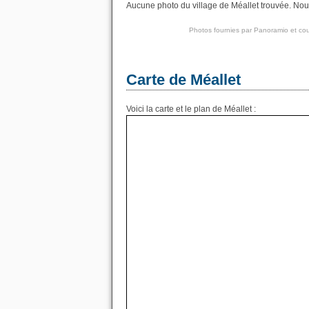
Aucune photo du village de Méallet trouvée. Nous
Photos fournies par
Panoramio
et cou
Carte de Méallet
Voici la carte et le plan de Méallet :