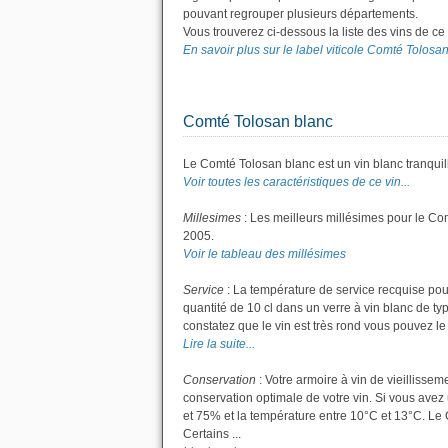
pouvant regrouper plusieurs départements.
Vous trouverez ci-dessous la liste des vins de c
En savoir plus sur le label viticole Comté Tolosan.
Comté Tolosan blanc
Le Comté Tolosan blanc est un vin blanc tranquil
Voir toutes les caractéristiques de ce vin...
Millesimes
: Les meilleurs millésimes pour le Co
2005.
Voir le tableau des millésimes
Service
: La température de service recquise pou
quantité de 10 cl dans un verre à vin blanc de ty
constatez que le vin est très rond vous pouvez le s
Lire la suite...
Conservation
: Votre armoire à vin de vieillisse
conservation optimale de votre vin. Si vous avez 
et 75% et la température entre 10°C et 13°C. L
Certains ...