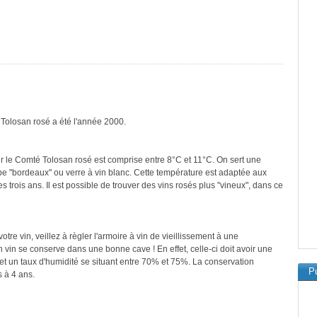
 Tolosan rosé a été l'année 2000.
r le Comté Tolosan rosé est comprise entre 8°C et 11°C. On sert une
ype "bordeaux" ou verre à vin blanc. Cette température est adaptée aux
 trois ans. Il est possible de trouver des vins rosés plus "vineux", dans ce
re vin, veillez à règler l'armoire à vin de vieillissement à une
vin se conserve dans une bonne cave ! En effet, celle-ci doit avoir une
et un taux d'humidité se situant entre 70% et 75%. La conservation
Pu
 à 4 ans.