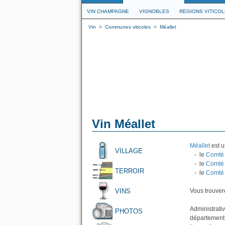
VIN CHAMPAGNE
VIGNOBLES
REGIONS VITICO
Vin
>
Communes viticoles
>
Méallet
Vin Méallet
Méallet
est u
VILLAGE
- le
Comté 
- le
Comté 
TERROIR
- le
Comté 
VINS
Vous trouvere
Administrati
PHOTOS
département 