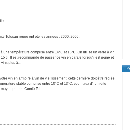
le.
mté Tolosan rouge ont été les années : 2000, 2005.
 à une température comprise entre 14°C et 16°C. On utilise un verre à vin
 15 cl. Il est recommandé de passer ce vin en carafe lorsqu'il est jeune et
vins plus â...
Pu
tre vin en armoire à vin de vieillissement, cette dernière doit être réglée
empérature stable comprise entre 10°C et 13°C, et un taux d'humidité
 moyen pour le Comté Tol...