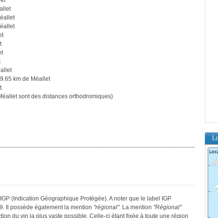
et
llet
éallet
éallet
et
t
et
t
allet
9.65 km de Méallet
t.
éallet sont des distances orthodromiques)
Lo
IGP (Indication Géographique Protégée). A noter que le label IGP
9. Il possède également la mention
"régional"
. La mention
"Régional"
tion du vin la plus vaste possible. Celle-ci étant fixée à toute une région