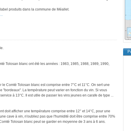
e label produits dans la commune de Méallet.
..
le.
Pu
mté Tolosan blanc ont été les années : 1983, 1985, 1988, 1989, 1990,
r le Comté Tolosan blanc est comprise entre 7°C et 11°C. On sert une
pe "bordeaux". La température peut varier en fonction du vin. Si vous
ervice à 13°C. Il est utile de passer les vins jeunes en carafe de type ...
ment doit afficher une température comprise entre 12° et 14°C, pour une
une cave à vin, n'oubliez pas que l'humidité doit être comprise entre 70%
e Comté Tolosan blanc peut se garder en moyenne de 3 ans à 6 ans.