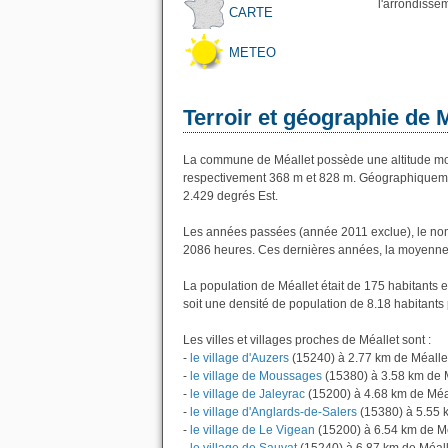
l'arrondisse
CARTE
METEO
Terroir et géographie de M
La commune de Méallet possède une altitude mo
respectivement 368 m et 828 m. Géographiquement
2.429 degrés Est.
Les années passées (année 2011 exclue), le nom
2086 heures. Ces dernières années, la moyenne 
La population de Méallet était de 175 habitants
soit une densité de population de 8.18 habitants 
Les villes et villages proches de Méallet sont :
-
le village d'Auzers
(15240) à 2.77 km de Méalle
-
le village de Moussages
(15380) à 3.58 km de 
-
le village de Jaleyrac
(15200) à 4.68 km de Méa
-
le village d'Anglards-de-Salers
(15380) à 5.55 
-
le village de Le Vigean
(15200) à 6.54 km de M