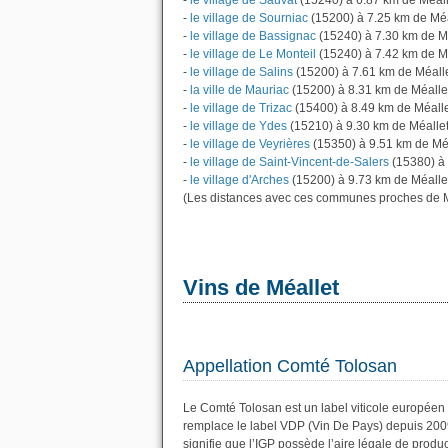
-
le village de Sauvat
(15240) à 6.87 km de Méall
-
le village de Sourniac
(15200) à 7.25 km de Méa
-
le village de Bassignac
(15240) à 7.30 km de M
-
le village de Le Monteil
(15240) à 7.42 km de M
-
le village de Salins
(15200) à 7.61 km de Méall
-
la ville de Mauriac
(15200) à 8.31 km de Méalle
-
le village de Trizac
(15400) à 8.49 km de Méall
-
le village de Ydes
(15210) à 9.30 km de Méalle
-
le village de Veyrières
(15350) à 9.51 km de Mé
-
le village de Saint-Vincent-de-Salers
(15380) à 
-
le village d'Arches
(15200) à 9.73 km de Méalle
(Les distances avec ces communes proches de M
Vins de Méallet
Appellation Comté Tolosan
Le Comté Tolosan est un label viticole européen 
remplace le label VDP (Vin De Pays) depuis 200
signifie que l’IGP possède l’aire légale de produc