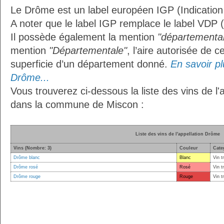
Le Drôme est un label européen IGP (Indicatio
A noter que le label IGP remplace le label VDP 
Il possède également la mention
"départemental
mention
"Départementale"
, l’aire autorisée de c
superficie d’un département donné.
En savoir plu
Drôme...
Vous trouverez ci-dessous la liste des vins de l
dans la commune de Miscon :
Liste des vins de l'appellation Drôme
Vins (Nombre: 3)
Couleur
Cate
Drôme blanc
Blanc
Vin t
Drôme rosé
Rosé
Vin t
Drôme rouge
Rouge
Vin t