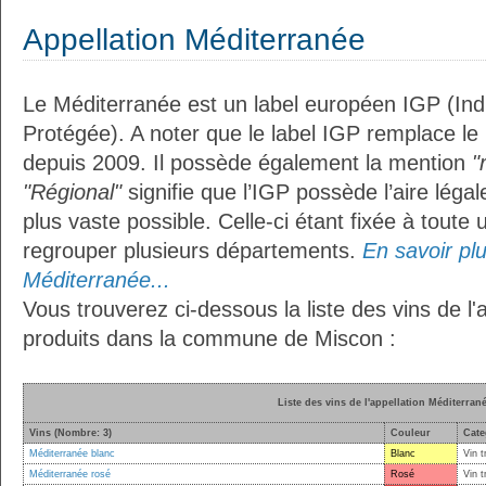
Appellation Méditerranée
Le Méditerranée est un label européen IGP (In
Protégée). A noter que le label IGP remplace le
depuis 2009. Il possède également la mention
"
"Régional"
signifie que l’IGP possède l’aire légal
plus vaste possible. Celle-ci étant fixée à toute
regrouper plusieurs départements.
En savoir plus
Méditerranée...
Vous trouverez ci-dessous la liste des vins de l
produits dans la commune de Miscon :
Liste des vins de l'appellation Méditerran
Vins (Nombre: 3)
Couleur
Cate
Méditerranée blanc
Blanc
Vin t
Méditerranée rosé
Rosé
Vin t