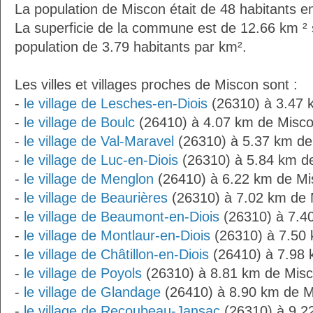
La population de Miscon était de 48 habitants e
La superficie de la commune est de 12.66 km ² 
population de 3.79 habitants par km².
Les villes et villages proches de Miscon sont :
-
le village de Lesches-en-Diois
(26310) à 3.47 
-
le village de Boulc
(26410) à 4.07 km de Misc
-
le village de Val-Maravel
(26310) à 5.37 km de
-
le village de Luc-en-Diois
(26310) à 5.84 km d
-
le village de Menglon
(26410) à 6.22 km de Mi
-
le village de Beaurières
(26310) à 7.02 km de 
-
le village de Beaumont-en-Diois
(26310) à 7.4
-
le village de Montlaur-en-Diois
(26310) à 7.50
-
le village de Châtillon-en-Diois
(26410) à 7.98 
-
le village de Poyols
(26310) à 8.81 km de Mis
-
le village de Glandage
(26410) à 8.90 km de M
-
le village de Recoubeau-Jansac
(26310) à 9.2