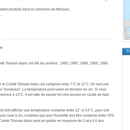
e label produits dans la commune de Moissac.
..
le.
Pu
mté Tolosan blanc ont été les années : 1983, 1985, 1988, 1989, 1990,
r le Comté Tolosan blanc est comprise entre 7°C et 11°C. On sert une
pe "bordeaux". La température peut varier en fonction du vin. Si vous
ervice à 13°C. Il est utile de passer les vins jeunes en carafe de type ...
ment doit afficher une température comprise entre 12° et 14°C, pour une
une cave à vin, n'oubliez pas que l'humidité doit être comprise entre 70%
e Comté Tolosan blanc peut se garder en moyenne de 3 ans à 6 ans.