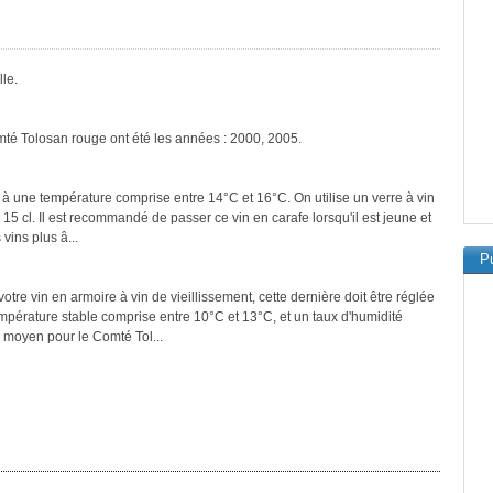
le.
mté Tolosan rouge ont été les années : 2000, 2005.
 à une température comprise entre 14°C et 16°C. On utilise un verre à vin
 15 cl. Il est recommandé de passer ce vin en carafe lorsqu'il est jeune et
vins plus â...
Pu
tre vin en armoire à vin de vieillissement, cette dernière doit être réglée
empérature stable comprise entre 10°C et 13°C, et un taux d'humidité
 moyen pour le Comté Tol...