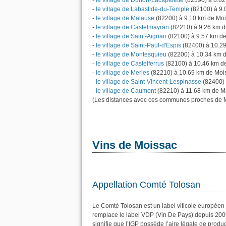
-
le village de Durfort-Lacapelette
(82390) à 8.82
-
le village de Labastide-du-Temple
(82100) à 9.
-
le village de Malause
(82200) à 9.10 km de Mo
-
le village de Castelmayran
(82210) à 9.26 km 
-
le village de Saint-Aignan
(82100) à 9.57 km d
-
le village de Saint-Paul-d'Espis
(82400) à 10.2
-
le village de Montesquieu
(82200) à 10.34 km 
-
le village de Castelferrus
(82100) à 10.46 km d
-
le village de Merles
(82210) à 10.69 km de Moi
-
le village de Saint-Vincent-Lespinasse
(82400) 
-
le village de Caumont
(82210) à 11.68 km de M
(Les distances avec ces communes proches de M
Vins de Moissac
Appellation Comté Tolosan
Le Comté Tolosan est un label viticole européen 
remplace le label VDP (Vin De Pays) depuis 200
signifie que l’IGP possède l’aire légale de produc