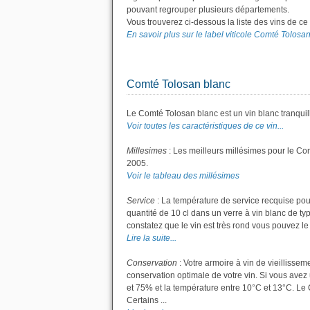
pouvant regrouper plusieurs départements.
Vous trouverez ci-dessous la liste des vins de c
En savoir plus sur le label viticole Comté Tolosan.
Comté Tolosan blanc
Le Comté Tolosan blanc est un vin blanc tranquil
Voir toutes les caractéristiques de ce vin...
Millesimes
: Les meilleurs millésimes pour le Co
2005.
Voir le tableau des millésimes
Service
: La température de service recquise pou
quantité de 10 cl dans un verre à vin blanc de ty
constatez que le vin est très rond vous pouvez le s
Lire la suite...
Conservation
: Votre armoire à vin de vieillisse
conservation optimale de votre vin. Si vous avez 
et 75% et la température entre 10°C et 13°C. L
Certains ...