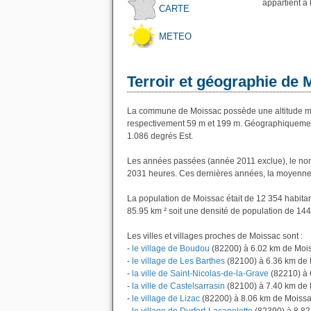
appartient à
CARTE
METEO
Terroir et géographie de 
La commune de Moissac possède une altitude mo
respectivement 59 m et 199 m. Géographiquement
1.086 degrés Est.
Les années passées (année 2011 exclue), le nom
2031 heures. Ces dernières années, la moyenne 
La population de Moissac était de 12 354 habita
85.95 km ² soit une densité de population de 144
Les villes et villages proches de Moissac sont :
-
le village de Boudou
(82200) à 6.02 km de Moi
-
le village de Les Barthes
(82100) à 6.36 km de
-
la ville de Saint-Nicolas-de-la-Grave
(82210) à 
-
la ville de Castelsarrasin
(82100) à 7.40 km de
-
le village de Lizac
(82200) à 8.06 km de Moiss