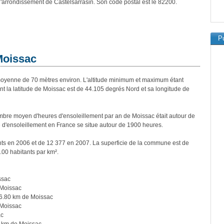
 l'arrondissement de Castelsarrasin. Son code postal est le 82200.
Pu
Moissac
yenne de 70 mètres environ. L'altitude minimum et maximum étant
 la latitude de Moissac est de 44.105 degrés Nord et sa longitude de
bre moyen d'heures d'ensoleillement par an de Moissac était autour de
d'ensoleillement en France se situe autour de 1900 heures.
nts en 2006 et de 12 377 en 2007. La superficie de la commune est de
.00 habitants par km².
ssac
 Moissac
6.80 km de Moissac
 Moissac
ac