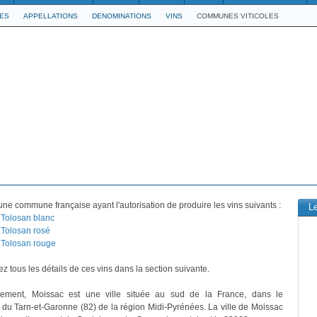
LES
APPELLATIONS
DENOMINATIONS
VINS
COMMUNES VITICOLES
une commune française ayant l'autorisation de produire les vins suivants :
L
Tolosan blanc
Tolosan rosé
Tolosan rouge
z tous les détails de ces vins dans la section suivante.
ivement, Moissac est une ville située au sud de la France, dans le
du Tarn-et-Garonne (82) de la région Midi-Pyrénées. La ville de Moissac