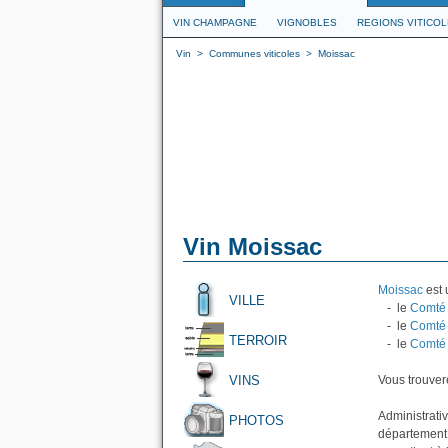
VIN CHAMPAGNE
VIGNOBLES
REGIONS VITICO
Vin
>
Communes viticoles
>
Moissac
Vin Moissac
Moissac
est 
VILLE
- le
Comté 
- le
Comté 
TERROIR
- le
Comté 
VINS
Vous trouvere
Administrat
PHOTOS
département 