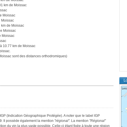
 km de Moissac
01 km de Moissac
issac
de Moissac
e Moissac
9 km de Moissac
de Moissac
e Moissac
ssac
à 10.77 km de Moissac
oissac.
oissac sont des distances orthodromiques)
L
IGP (Indication Géographique Protégée). A noter que le label IGP
9. Il possède également la mention
"régional"
. La mention
"Régional"
tion du vin la plus vaste possible. Celle-ci étant fixée à toute une région