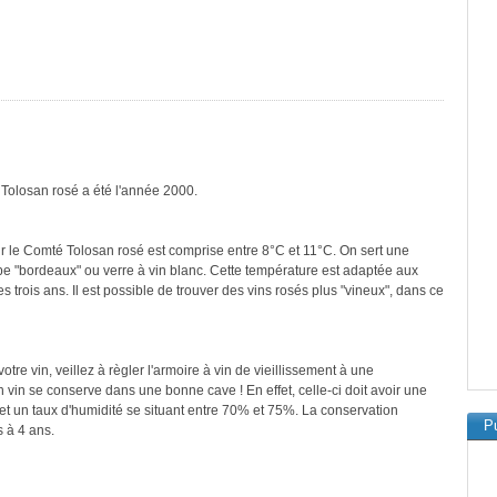
 Tolosan rosé a été l'année 2000.
r le Comté Tolosan rosé est comprise entre 8°C et 11°C. On sert une
ype "bordeaux" ou verre à vin blanc. Cette température est adaptée aux
 trois ans. Il est possible de trouver des vins rosés plus "vineux", dans ce
re vin, veillez à règler l'armoire à vin de vieillissement à une
vin se conserve dans une bonne cave ! En effet, celle-ci doit avoir une
et un taux d'humidité se situant entre 70% et 75%. La conservation
Pu
 à 4 ans.