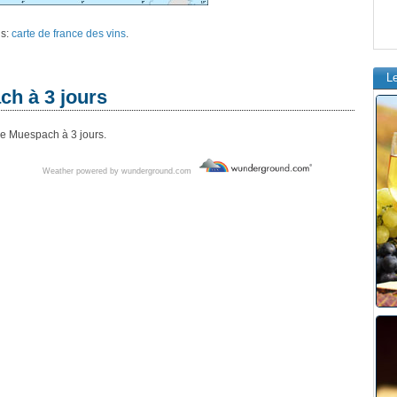
ns:
carte de france des vins
.
L
h à 3 jours
de Muespach à 3 jours.
Weather powered by wunderground.com