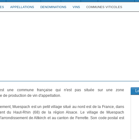
LES
APPELLATIONS
DENOMINATIONS
VINS
COMMUNES VITICOLES
st une commune française qui n'est pas située sur une zone
L
 de production de vin d'appellation.
vement, Muespach est un petit village situé au nord est de la France, dans
ent du Haut-Rhin (68) de la région Alsace. Le village de Muespach
 l'arrondissement de Altkirch et au canton de Ferrette. Son code postal est