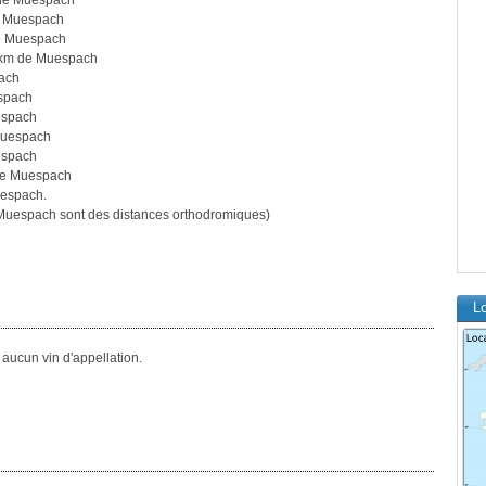
 de Muespach
e Muespach
e Muespach
 km de Muespach
ach
spach
espach
Muespach
espach
de Muespach
uespach.
Muespach sont des distances orthodromiques)
L
ucun vin d'appellation.