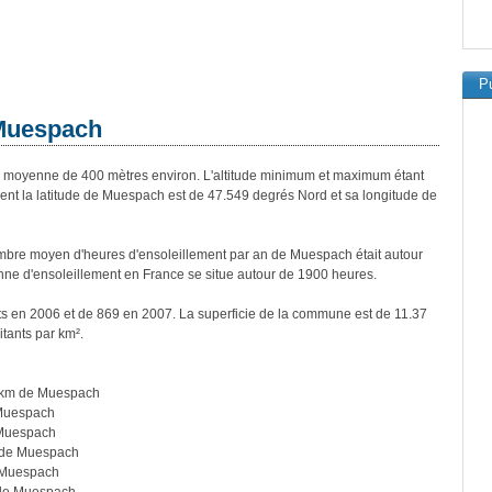
Pu
 Muespach
moyenne de 400 mètres environ. L'altitude minimum et maximum étant
t la latitude de Muespach est de 47.549 degrés Nord et sa longitude de
bre moyen d'heures d'ensoleillement par an de Muespach était autour
ne d'ensoleillement en France se situe autour de 1900 heures.
s en 2006 et de 869 en 2007. La superficie de la commune est de 11.37
itants par km².
 km de Muespach
 Muespach
 Muespach
 de Muespach
 Muespach