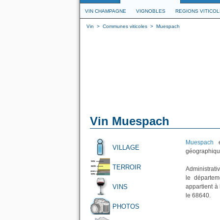
VIN CHAMPAGNE
VIGNOBLES
REGIONS VITICO
Vin
>
Communes viticoles
>
Muespach
Vin Muespach
Muespach
e
VILLAGE
géographique
TERROIR
Administrati
le départem
VINS
appartient à
le 68640.
PHOTOS