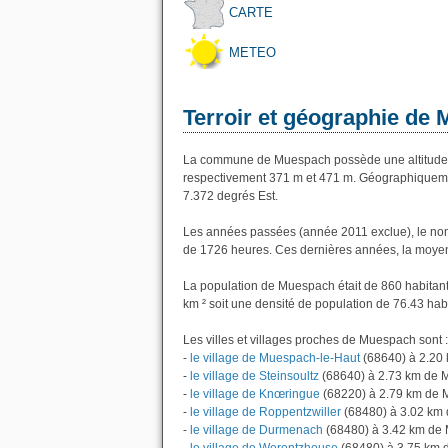
CARTE
METEO
Terroir et géographie de
La commune de Muespach possède une altitude 
respectivement 371 m et 471 m. Géographiquemen
7.372 degrés Est.
Les années passées (année 2011 exclue), le nom
de 1726 heures. Ces dernières années, la moyen
La population de Muespach était de 860 habitant
km ² soit une densité de population de 76.43 hab
Les villes et villages proches de Muespach sont :
-
le village de Muespach-le-Haut
(68640) à 2.20
-
le village de Steinsoultz
(68640) à 2.73 km de
-
le village de Knœringue
(68220) à 2.79 km de
-
le village de Roppentzwiller
(68480) à 3.02 km
-
le village de Durmenach
(68480) à 3.42 km de