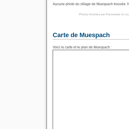
Aucune photo du village de Muespach trouvée. No
Photos fournies par
Panoramio
et cou
Carte de Muespach
Voici la carte et le plan de Muespach :