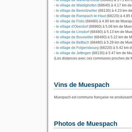
-
le village de Werentzhouse
(68480) à 3.75 km
-
le village de Waldighofen
(68640) à 4.17 km d
-
le village de Berentzwiller
(68130) à 4.23 km d
-
le village de Ranspach-le-Haut
(68220) à 4.85
-
le village de Fislis
(68480) à 4.90 km de Muesp
-
le village d'Oberdorf
(68960) à 5.06 km de Mue
-
le village de Linsdorf
(68480) à 5.13 km de Mu
-
le village de Bouxwiller
(68480) à 5.22 km de 
-
le village de Bettlach
(68480) à 5.28 km de Mu
-
le village de Folgensbourg
(68220) à 5.42 km 
-
le village de Jettingen
(68130) à 5.47 km de M
(Les distances avec ces communes proches de 
Vins de Muespach
Muespach est commune française ne produisant a
Photos de Muespach