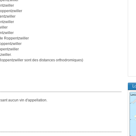
pentzwiller
tzwiller
oppentzwiller
ntzwiller
tzwiller
iller
tzwiller
de Roppentzwiller
oppentzwiller
pentzwiller
willer.
oppentzwiller sont des distances orthodromiques)
Lo
ant aucun vin d'appellation.