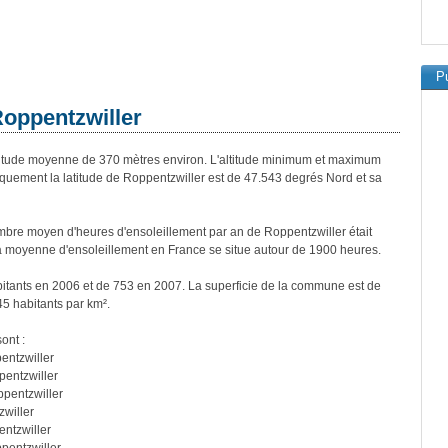
Pu
Roppentzwiller
tude moyenne de 370 mètres environ. L'altitude minimum et maximum
uement la latitude de Roppentzwiller est de 47.543 degrés Nord et sa
bre moyen d'heures d'ensoleillement par an de Roppentzwiller était
a moyenne d'ensoleillement en France se situe autour de 1900 heures.
bitants en 2006 et de 753 en 2007. La superficie de la commune est de
45 habitants par km².
ont :
entzwiller
entzwiller
pentzwiller
willer
ntzwiller