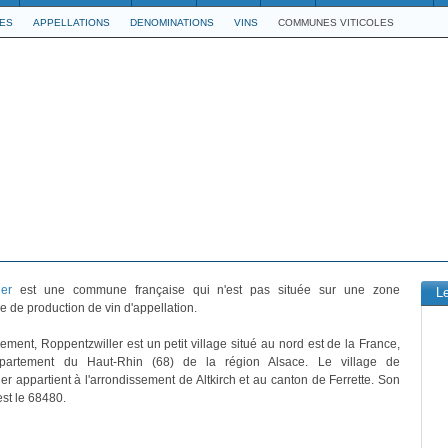
LES
APPELLATIONS
DENOMINATIONS
VINS
COMMUNES VITICOLES
ler
est une commune française qui n'est pas située sur une zone
L
 de production de vin d'appellation.
vement, Roppentzwiller est un petit village situé au nord est de la France,
partement du Haut-Rhin (68) de la région Alsace. Le village de
er appartient à l'arrondissement de Altkirch et au canton de Ferrette. Son
est le 68480.