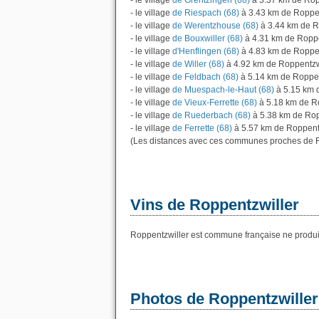
- le village
de Grentzingen (68)
à 3.37 km de Rop
- le village
de Riespach (68)
à 3.43 km de Roppen
- le village
de Werentzhouse (68)
à 3.44 km de R
- le village
de Bouxwiller (68)
à 4.31 km de Roppe
- le village
d'Henflingen (68)
à 4.83 km de Roppen
- le village
de Willer (68)
à 4.92 km de Roppentzw
- le village
de Feldbach (68)
à 5.14 km de Roppen
- le village
de Muespach-le-Haut (68)
à 5.15 km 
- le village
de Vieux-Ferrette (68)
à 5.18 km de R
- le village
de Ruederbach (68)
à 5.38 km de Rop
- le village
de Ferrette (68)
à 5.57 km de Roppentz
(Les distances avec ces communes proches de R
Vins de Roppentzwiller
Roppentzwiller est commune française ne produis
Photos de Roppentzwiller