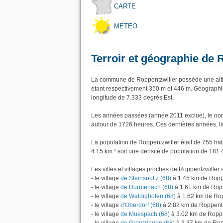
CARTE
METEO
Terroir et géographie de 
La commune de Roppentzwiller possède une alti
étant respectivement 350 m et 446 m. Géographiq
longitude de 7.333 degrés Est.
Les années passées (année 2011 exclue), le nom
autour de 1726 heures. Ces dernières années, l
La population de Roppentzwiller était de 755 ha
4.15 km ² soit une densité de population de 181.
Les villes et villages proches de Roppentzwiller s
- le village
de Steinsoultz (68)
à 1.45 km de Ropp
- le village
de Durmenach (68)
à 1.61 km de Ropp
- le village
de Waldighofen (68)
à 1.62 km de Rop
- le village
d'Oberdorf (68)
à 2.82 km de Roppentz
- le village
de Muespach (68)
à 3.02 km de Roppe