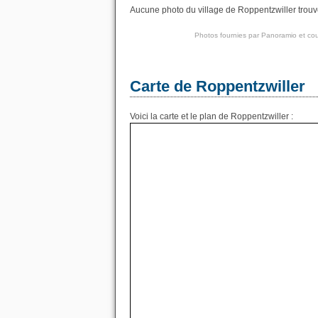
Aucune photo du village de Roppentzwiller trouvé
Photos fournies par
Panoramio
et cou
Carte de Roppentzwiller
Voici la carte et le plan de Roppentzwiller :