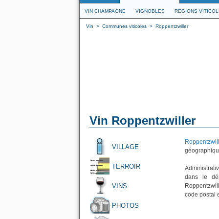
VIN CHAMPAGNE
VIGNOBLES
REGIONS VITICO
Vin
>
Communes viticoles
>
Roppentzwiller
Vin Roppentzwiller
Roppentzwil
VILLAGE
géographique
TERROIR
Administrati
dans le dé
VINS
Roppentzwill
code postal 
PHOTOS