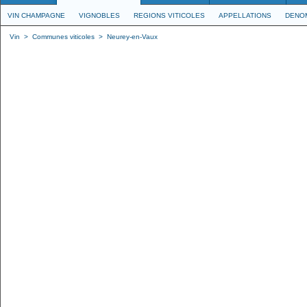
VIN CHAMPAGNE
VIGNOBLES
REGIONS VITICOLES
APPELLATIONS
DENO
Vin
>
Communes viticoles
>
Neurey-en-Vaux