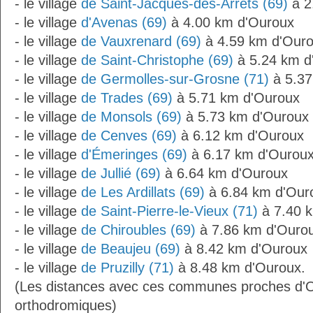
- le village
de Saint-Jacques-des-Arrêts (69)
à 2
- le village
d'Avenas (69)
à 4.00 km d'Ouroux
- le village
de Vauxrenard (69)
à 4.59 km d'Our
- le village
de Saint-Christophe (69)
à 5.24 km d
- le village
de Germolles-sur-Grosne (71)
à 5.37
- le village
de Trades (69)
à 5.71 km d'Ouroux
- le village
de Monsols (69)
à 5.73 km d'Ouroux
- le village
de Cenves (69)
à 6.12 km d'Ouroux
- le village
d'Émeringes (69)
à 6.17 km d'Ourou
- le village
de Jullié (69)
à 6.64 km d'Ouroux
- le village
de Les Ardillats (69)
à 6.84 km d'Our
- le village
de Saint-Pierre-le-Vieux (71)
à 7.40 
- le village
de Chiroubles (69)
à 7.86 km d'Ouro
- le village
de Beaujeu (69)
à 8.42 km d'Ouroux
- le village
de Pruzilly (71)
à 8.48 km d'Ouroux.
(Les distances avec ces communes proches d'O
orthodromiques)