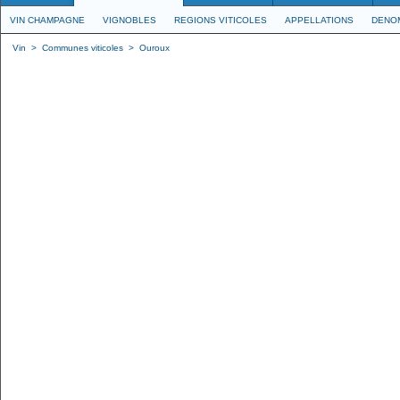
VIN CHAMPAGNE
VIGNOBLES
REGIONS VITICOLES
APPELLATIONS
DENO
Vin
>
Communes viticoles
>
Ouroux