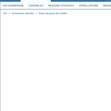
VIN CHAMPAGNE
VIGNOBLES
REGIONS VITICOLES
APPELLATIONS
DENO
Vin
>
Communes viticoles
>
Saint-Jacques-des-Arrêts