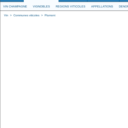
VIN CHAMPAGNE
VIGNOBLES
REGIONS VITICOLES
APPELLATIONS
DENO
Vin
>
Communes viticoles
>
Plumont