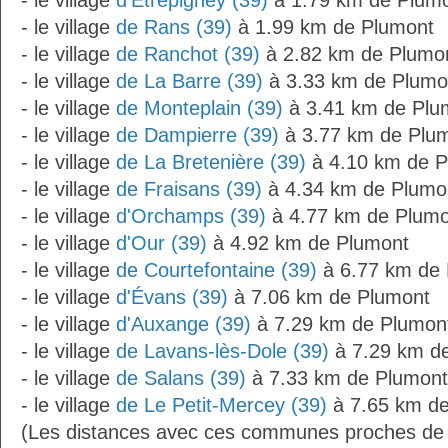
- le village
d'Étrepigney (39)
à 1.79 km de Plum
- le village
de Rans (39)
à 1.99 km de Plumont
- le village
de Ranchot (39)
à 2.82 km de Plumo
- le village
de La Barre (39)
à 3.33 km de Plumo
- le village
de Monteplain (39)
à 3.41 km de Plu
- le village
de Dampierre (39)
à 3.77 km de Plu
- le village
de La Bretenière (39)
à 4.10 km de P
- le village
de Fraisans (39)
à 4.34 km de Plumo
- le village
d'Orchamps (39)
à 4.77 km de Plumo
- le village
d'Our (39)
à 4.92 km de Plumont
- le village
de Courtefontaine (39)
à 6.77 km de
- le village
d'Évans (39)
à 7.06 km de Plumont
- le village
d'Auxange (39)
à 7.29 km de Plumon
- le village
de Lavans-lès-Dole (39)
à 7.29 km d
- le village
de Salans (39)
à 7.33 km de Plumont
- le village
de Le Petit-Mercey (39)
à 7.65 km de
(Les distances avec ces communes proches de