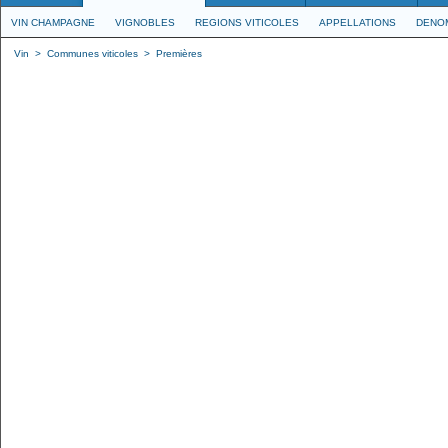
VIN CHAMPAGNE
VIGNOBLES
REGIONS VITICOLES
APPELLATIONS
DENO
Vin
>
Communes viticoles
>
Premières