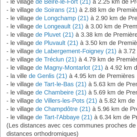
- le village
de Beire-le-Fort (21)
à 2.25 km de Pr
- le village
de Soirans (21)
à 2.88 km de Premiè
- le village
de Longchamp (21)
à 2.90 km de Pr
- le village
de Longeault (21)
à 3.00 km de Prem
- le village
de Pluvet (21)
à 3.38 km de Premièr
- le village
de Pluvault (21)
à 3.50 km de Premiè
- le village
de Labergement-Foigney (21)
à 3.72
- le village
de Tréclun (21)
à 4.79 km de Premiè
- le village
de Magny-Montarlot (21)
à 4.92 km d
- la ville
de Genlis (21)
à 4.95 km de Premières
- le village
de Tart-le-Bas (21)
à 5.63 km de Pre
- le village
de Chambeire (21)
à 5.69 km de Pre
- le village
de Villers-les-Pots (21)
à 5.82 km de 
- le village
de Champdôtre (21)
à 5.96 km de Pr
- le village
de Tart-l'Abbaye (21)
à 6.34 km de P
(Les distances avec ces communes proches de
distances orthodromiques)