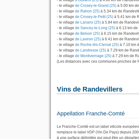
- le village
d'Ouvans (25)
à 4.86 km de Randevill
- le village
de Crosey-le-Grand (25)
à 5.00 km de
- le village
de Rahon (25)
à 5.34 km de Randevil
- le village
de Crosey-le-Petit (25)
à 5.41 km de R
- le village
de Lanans (25)
à 5.84 km de Randevil
- le village
de Sancey-le-Long (25)
à 6.13 km de 
- le village
de Belvoir (25)
à 6.15 km de Randevil
- le village
de Laviron (25)
à 6.41 km de Randevil
- le village
de Roche-lès-Clerval (25)
à 7.10 km d
- le village
de Landresse (25)
à 7.29 km de Rande
- le village
de Montivernage (25)
à 7.29 km de Ra
(Les distances avec ces communes proches de R
Vins de Randevillers
Appellation Franche-Comté
Le Franche-Comté est un label viticole européen
remplace le label VDP (Vin De Pays) depuis 200
à une surface délimitée qui peut être un dépar