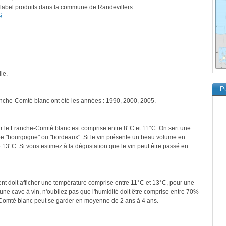
e label produits dans la commune de Randevillers.
...
le.
Pu
anche-Comté blanc ont été les années : 1990, 2000, 2005.
r le Franche-Comté blanc est comprise entre 8°C et 11°C. On sert une
ype "bourgogne" ou "bordeaux". Si le vin présente un beau volume en
 13°C. Si vous estimez à la dégustation que le vin peut être passé en
ment doit afficher une température comprise entre 11°C et 13°C, pour une
une cave à vin, n'oubliez pas que l'humidité doit être comprise entre 70%
-Comté blanc peut se garder en moyenne de 2 ans à 4 ans.