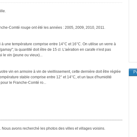
lle.
anche-Comté rouge ont été les années : 2005, 2009, 2010, 2011.
 à une température comprise entre 14°C et 16°C. On utilise un verre à
amay"; la quantité doit être de 15 cl. L'aération en carafe n'est pas
 le vin (jeune ou vieux)...
tre vin en armoire à vin de vieillissement, cette dernière doit être réglée
Pu
température stable comprise entre 12° et 14°C, et un taux d'humidité
pour le Franche-Comté ro...
 Nous avons recherché les photos des villes et villages voisins.