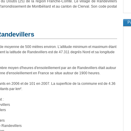
 du Doubs (25) de la région Franche-Comté. Le village de Randevillers
 l'arrondissement de Montbéliard et au canton de Clerval. Son code postal
Pu
Randevillers
de moyenne de 500 mètres environ. L'altitude minimum et maximum étant
 la latitude de Randevillers est de 47.311 degrés Nord et sa longitude
bre moyen d'heures d'ensoleillement par an de Randevillers était autour
ne d'ensoleillement en France se situe autour de 1900 heures.
tants en 2006 et de 101 en 2007. La superficie de la commune est de 4.36
itants par km².
t :
illers
lers
ers
 Randevillers