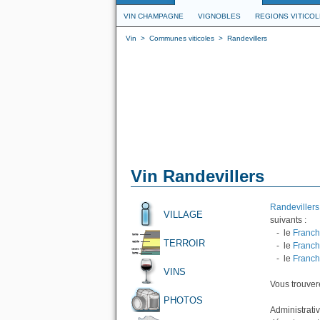
VIN CHAMPAGNE
VIGNOBLES
REGIONS VITICO
Vin
>
Communes viticoles
>
Randevillers
Vin Randevillers
Randevillers
VILLAGE
suivants :
- le
Franch
TERROIR
- le
Franch
- le
Franch
VINS
Vous trouvere
PHOTOS
Administrativ