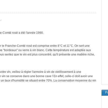
.
he-Comté rosé a été l'année 1990.
r le Franche-Comté rosé est comprise entre 8°C et 11°C. On sert une
ype "bordeaux" ou verre à vin blanc. Cette température est adaptée aux
vous sentez que le vin est plus concentré, qu'il présente une matière riche,
re vin, veillez à règler l'armoire à vin de vieillissement à une
vin se conserve dans une bonne cave ! En effet, celle-ci doit avoir une
t un taux d'humidité se situant entre 70%. La conservation moyenne du vin
Pu