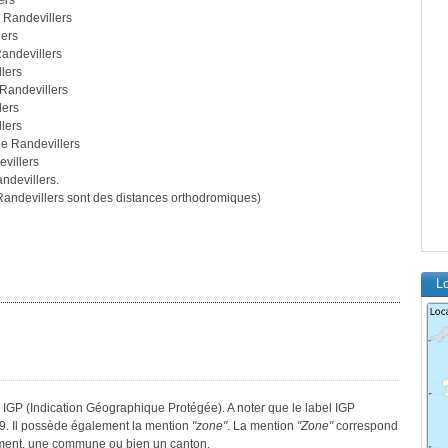
ers
 Randevillers
lers
andevillers
lers
Randevillers
lers
lers
e Randevillers
villers
ndevillers.
andevillers sont des distances orthodromiques)
Lo
 IGP (Indication Géographique Protégée). A noter que le label IGP
9. Il possède également la mention
"zone"
. La mention
"Zone"
correspond
tement, une commune ou bien un canton.