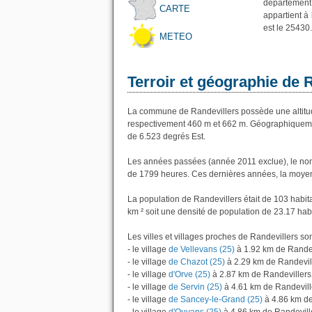
département
CARTE
appartient à
est le 25430.
METEO
Terroir et géographie de 
La commune de Randevillers possède une altitu
respectivement 460 m et 662 m. Géographiquement
de 6.523 degrés Est.
Les années passées (année 2011 exclue), le nom
de 1799 heures. Ces dernières années, la moyen
La population de Randevillers était de 103 habi
km ² soit une densité de population de 23.17 hab
Les villes et villages proches de Randevillers son
- le village
de Vellevans (25)
à 1.92 km de Randev
- le village
de Chazot (25)
à 2.29 km de Randevil
- le village
d'Orve (25)
à 2.87 km de Randevillers
- le village
de Servin (25)
à 4.61 km de Randevill
- le village
de Sancey-le-Grand (25)
à 4.86 km de