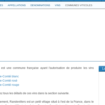
LES
APPELLATIONS
DENOMINATIONS
VINS
COMMUNES VITICOLES
est une commune française ayant l'autorisation de produire les vins
L
e-Comté blanc
e-Comté rosé
e-Comté rouge
z tous les détails de ces vins dans la section suivante.
ement, Randevillers est un petit village situé à l'est de la France, dans le