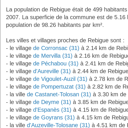
La population de Rebigue était de 499 habitant
2007. La superficie de la commune est de 5.16 
population de 98.26 habitants par km².
Les villes et villages proches de Rebigue sont :
- le village
de Corronsac (31)
à 2.14 km de Reb
- le village
de Mervilla (31)
à 2.16 km de Rebigu
- le village
de Péchabou (31)
à 2.41 km de Rebi
- le village
d'Aureville (31)
à 2.44 km de Rebigu
- le village
de Vigoulet-Auzil (31)
à 2.78 km de R
- le village
de Pompertuzat (31)
à 2.82 km de R
- la ville
de Castanet-Tolosan (31)
à 3.30 km de
- le village
de Deyme (31)
à 3.85 km de Rebigu
- le village
d'Espanès (31)
à 4.15 km de Rebigu
- le village
de Goyrans (31)
à 4.15 km de Rebig
- la ville
d'Auzeville-Tolosane (31)
à 4.51 km de 