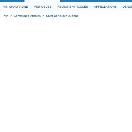
VIN CHAMPAGNE
VIGNOBLES
REGIONS VITICOLES
APPELLATIONS
DENO
Vin
>
Communes viticoles
>
Saint-Denis-sur-Ouanne