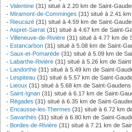
-
Valentine
(31) situé à 2.20 km de Saint-Gaude
-
Miramont-de-Comminges
(31) situé à 2.41 k
-
Rieucazé
(31) situé à 4.59 km de Saint-Gaud
-
Aspret-Sarrat
(31) situé à 4.67 km de Saint-G
-
Villeneuve-de-Rivière
(31) situé à 4.77 km de
-
Estancarbon
(31) situé à 5.08 km de Saint-G
-
Saux-et-Pomarède
(31) situé à 5.09 km de S
-
Labarthe-Rivière
(31) situé à 5.26 km de Sain
-
Landorthe
(31) situé à 5.49 km de Saint-Gaud
-
Lespiteau
(31) situé à 5.57 km de Saint-Gaud
-
Lieoux
(31) situé à 5.68 km de Saint-Gaudens
-
Saint-Ignan
(31) situé à 6.17 km de Saint-Ga
-
Régades
(31) situé à 6.35 km de Saint-Gaude
-
Encausse-les-Thermes
(31) situé à 6.72 km 
-
Savarthès
(31) situé à 6.80 km de Saint-Gaud
-
Bordes-de-Rivière
(31) situé à 7.21 km de Sa