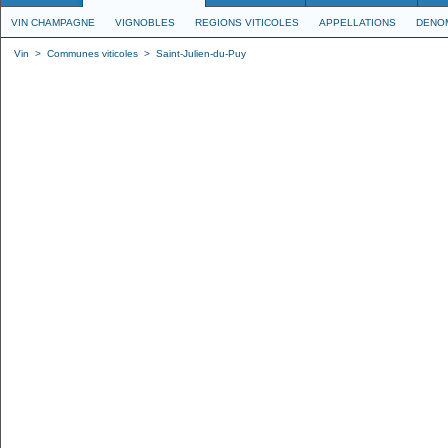
VIN CHAMPAGNE
VIGNOBLES
REGIONS VITICOLES
APPELLATIONS
DENO
Vin
>
Communes viticoles
>
Saint-Julien-du-Puy