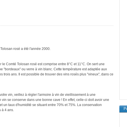
 Tolosan rosé a été l'année 2000.
r le Comté Tolosan rosé est comprise entre 8°C et 11°C. On sert une
ype "bordeaux" ou verre à vin blanc. Cette température est adaptée aux
 trois ans. Il est possible de trouver des vins rosés plus "vineux", dans ce
re vin, veillez à règler l'armoire à vin de vieillissement à une
vin se conserve dans une bonne cave ! En effet, celle-ci doit avoir une
et un taux d'humidité se situant entre 70% et 75%. La conservation
Pu
 à 4 ans.