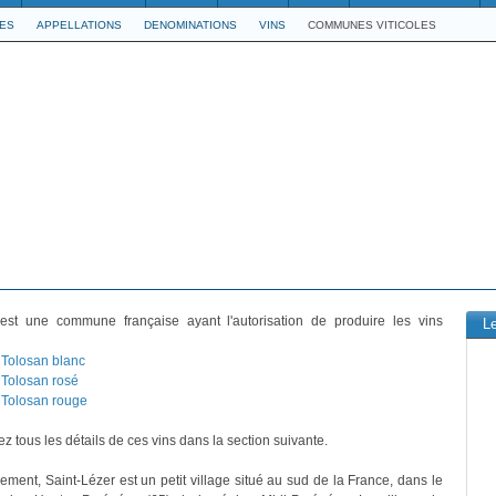
LES
APPELLATIONS
DENOMINATIONS
VINS
COMMUNES VITICOLES
st une commune française ayant l'autorisation de produire les vins
L
Tolosan blanc
Tolosan rosé
Tolosan rouge
z tous les détails de ces vins dans la section suivante.
vement, Saint-Lézer est un petit village situé au sud de la France, dans le