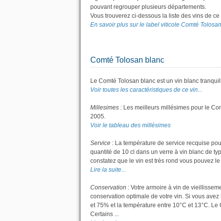
pouvant regrouper plusieurs départements.
Vous trouverez ci-dessous la liste des vins de c
En savoir plus sur le label viticole Comté Tolosan.
Comté Tolosan blanc
Le Comté Tolosan blanc est un vin blanc tranquil
Voir toutes les caractéristiques de ce vin...
Millesimes
: Les meilleurs millésimes pour le Co
2005.
Voir le tableau des millésimes
Service
: La température de service recquise pou
quantité de 10 cl dans un verre à vin blanc de ty
constatez que le vin est très rond vous pouvez le s
Lire la suite...
Conservation
: Votre armoire à vin de vieillisse
conservation optimale de votre vin. Si vous avez 
et 75% et la température entre 10°C et 13°C. L
Certains ...