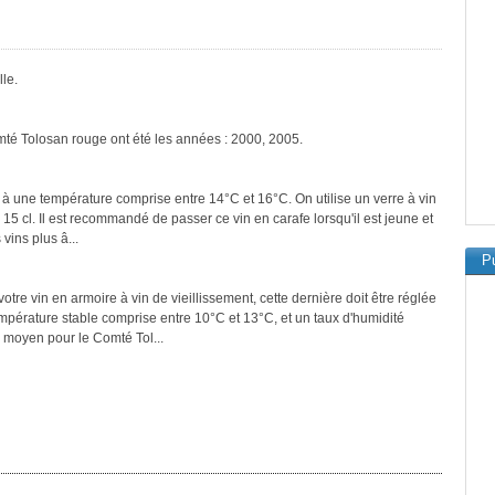
le.
mté Tolosan rouge ont été les années : 2000, 2005.
 à une température comprise entre 14°C et 16°C. On utilise un verre à vin
 15 cl. Il est recommandé de passer ce vin en carafe lorsqu'il est jeune et
vins plus â...
Pu
tre vin en armoire à vin de vieillissement, cette dernière doit être réglée
empérature stable comprise entre 10°C et 13°C, et un taux d'humidité
 moyen pour le Comté Tol...