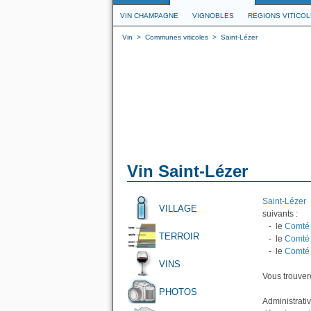
VIN CHAMPAGNE
VIGNOBLES
REGIONS VITICO
Vin
>
Communes viticoles
>
Saint-Lézer
Vin Saint-Lézer
Saint-Lézer
e
VILLAGE
suivants :
- le
Comté 
TERROIR
- le
Comté 
- le
Comté 
VINS
Vous trouvere
PHOTOS
Administrati