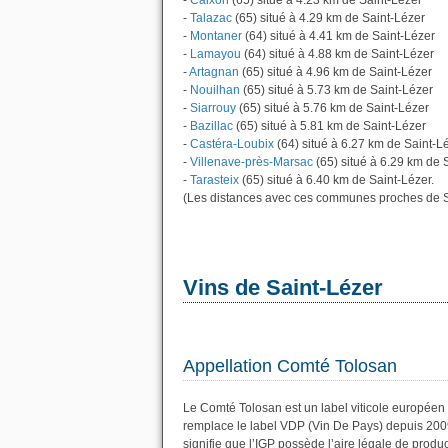
-
Caixon
(65) situé à 4.23 km de Saint-Lézer
-
Talazac
(65) situé à 4.29 km de Saint-Lézer
-
Montaner
(64) situé à 4.41 km de Saint-Lézer
-
Lamayou
(64) situé à 4.88 km de Saint-Lézer
-
Artagnan
(65) situé à 4.96 km de Saint-Lézer
-
Nouilhan
(65) situé à 5.73 km de Saint-Lézer
-
Siarrouy
(65) situé à 5.76 km de Saint-Lézer
-
Bazillac
(65) situé à 5.81 km de Saint-Lézer
-
Castéra-Loubix
(64) situé à 6.27 km de Saint-L
-
Villenave-près-Marsac
(65) situé à 6.29 km de 
-
Tarasteix
(65) situé à 6.40 km de Saint-Lézer.
(Les distances avec ces communes proches de S
Vins de Saint-Lézer
Appellation Comté Tolosan
Le Comté Tolosan est un label viticole européen 
remplace le label VDP (Vin De Pays) depuis 200
signifie que l’IGP possède l’aire légale de produc