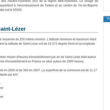
 des Hautes-Pyrénées (65) de la région Midi-Pyrénées. Le village de
appartient à l'arrondissement de Tarbes et au canton de Vic-en-Bigorre.
tal est le 65500.
Pu
Saint-Lézer
e moyenne de 250 mètres environ. L'altitude minimum et maximum étant
 la latitude de Saint-Lézer est de 43.372 degrés Nord et sa longitude
bre moyen d'heures d'ensoleillement par an de Saint-Lézer était autour
ne d'ensoleillement en France se situe autour de 1900 heures.
ants en 2006 et de 393 en 2007. La superficie de la commune est de 11.17
itants par km².
 :
zer
zer