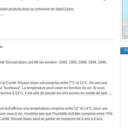
e label produits dans la commune de Saint-Lézer.
..
le.
Pu
mté Tolosan blanc ont été les années : 1983, 1985, 1988, 1989, 1990,
r le Comté Tolosan blanc est comprise entre 7°C et 11°C. On sert une
pe "bordeaux". La température peut varier en fonction du vin. Si vous
ervice à 13°C. Il est utile de passer les vins jeunes en carafe de type ...
ment doit afficher une température comprise entre 12° et 14°C, pour une
une cave à vin, n'oubliez pas que l'humidité doit être comprise entre 70%
e Comté Tolosan blanc peut se garder en moyenne de 3 ans à 6 ans.