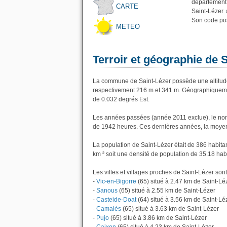
département
CARTE
Saint-Lézer 
Son code pos
METEO
Terroir et géographie de 
La commune de Saint-Lézer possède une altitud
respectivement 216 m et 341 m. Géographiquement
de 0.032 degrés Est.
Les années passées (année 2011 exclue), le nom
de 1942 heures. Ces dernières années, la moyen
La population de Saint-Lézer était de 386 habit
km ² soit une densité de population de 35.18 hab
Les villes et villages proches de Saint-Lézer sont
-
Vic-en-Bigorre
(65) situé à 2.47 km de Saint-Lé
-
Sanous
(65) situé à 2.55 km de Saint-Lézer
-
Casteide-Doat
(64) situé à 3.56 km de Saint-Lé
-
Camalès
(65) situé à 3.63 km de Saint-Lézer
-
Pujo
(65) situé à 3.86 km de Saint-Lézer