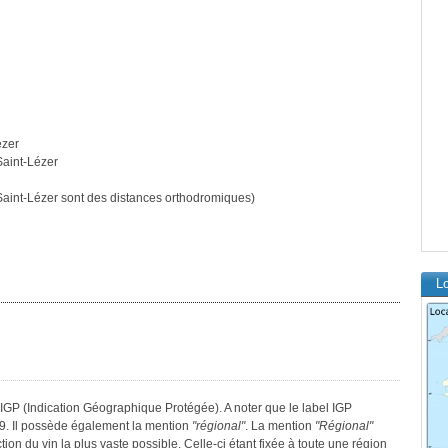
ézer
Saint-Lézer
aint-Lézer sont des distances orthodromiques)
Lo
IGP (Indication Géographique Protégée). A noter que le label IGP
9. Il possède également la mention
"régional"
. La mention
"Régional"
tion du vin la plus vaste possible. Celle-ci étant fixée à toute une région