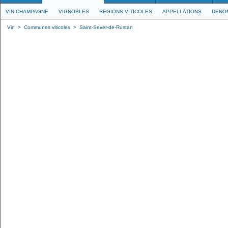
VIN CHAMPAGNE
VIGNOBLES
REGIONS VITICOLES
APPELLATIONS
DENO
Vin
>
Communes viticoles
>
Saint-Sever-de-Rustan