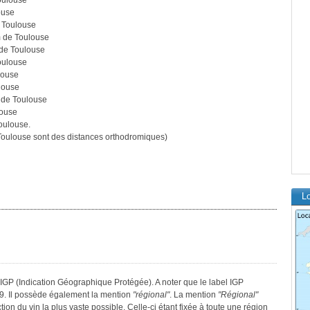
oulouse
ouse
 Toulouse
 de Toulouse
de Toulouse
oulouse
louse
louse
 de Toulouse
louse
oulouse.
oulouse sont des distances orthodromiques)
Lo
IGP (Indication Géographique Protégée). A noter que le label IGP
9. Il possède également la mention
"régional"
. La mention
"Régional"
tion du vin la plus vaste possible. Celle-ci étant fixée à toute une région