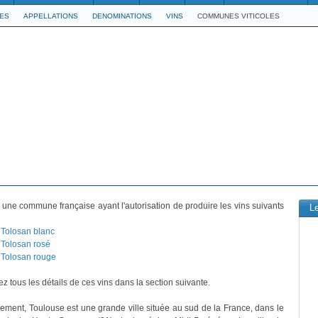
LES
APPELLATIONS
DENOMINATIONS
VINS
COMMUNES VITICOLES
 une commune française ayant l'autorisation de produire les vins suivants
L
Tolosan blanc
Tolosan rosé
Tolosan rouge
z tous les détails de ces vins dans la section suivante.
vement, Toulouse est une grande ville située au sud de la France, dans le