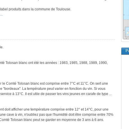
e label produits dans la commune de Toulouse.
..
le.
Pu
mté Tolosan blanc ont été les années : 1983, 1985, 1988, 1989, 1990,
r le Comté Tolosan blanc est comprise entre 7°C et 11°C. On sert une
pe "bordeaux". La température peut varier en fonction du vin. Si vous
ervice à 13°C. Il est utile de passer les vins jeunes en carafe de type ...
ment doit afficher une température comprise entre 12° et 14°C, pour une
une cave à vin, n'oubliez pas que l'humidité doit être comprise entre 70%
e Comté Tolosan blanc peut se garder en moyenne de 3 ans à 6 ans.