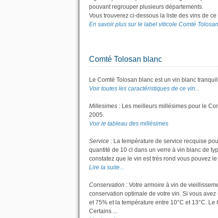
pouvant regrouper plusieurs départements.
Vous trouverez ci-dessous la liste des vins de c
En savoir plus sur le label viticole Comté Tolosan.
Comté Tolosan blanc
Le Comté Tolosan blanc est un vin blanc tranquil
Voir toutes les caractéristiques de ce vin...
Millesimes
: Les meilleurs millésimes pour le Co
2005.
Voir le tableau des millésimes
Service
: La température de service recquise pou
quantité de 10 cl dans un verre à vin blanc de ty
constatez que le vin est très rond vous pouvez le s
Lire la suite...
Conservation
: Votre armoire à vin de vieillisse
conservation optimale de votre vin. Si vous avez 
et 75% et la température entre 10°C et 13°C. L
Certains ...