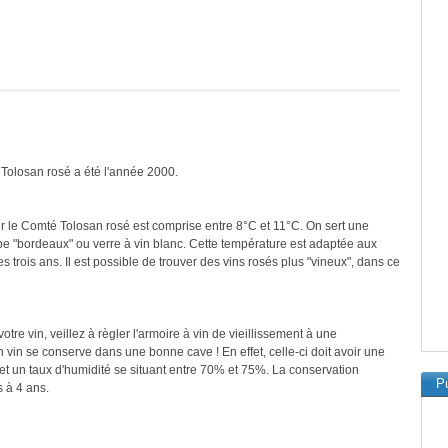
 Tolosan rosé a été l'année 2000.
r le Comté Tolosan rosé est comprise entre 8°C et 11°C. On sert une
ype "bordeaux" ou verre à vin blanc. Cette température est adaptée aux
 trois ans. Il est possible de trouver des vins rosés plus "vineux", dans ce
re vin, veillez à règler l'armoire à vin de vieillissement à une
vin se conserve dans une bonne cave ! En effet, celle-ci doit avoir une
et un taux d'humidité se situant entre 70% et 75%. La conservation
Pu
 à 4 ans.