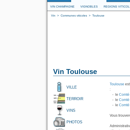
VIN CHAMPAGNE
VIGNOBLES
REGIONS VITICO
Vin
>
Communes viticoles
>
Toulouse
Vin Toulouse
Toulouse
est
VILLE
:
- le
Comté 
TERROIR
- le
Comté 
- le
Comté 
VINS
Vous trouvere
PHOTOS
Administrati