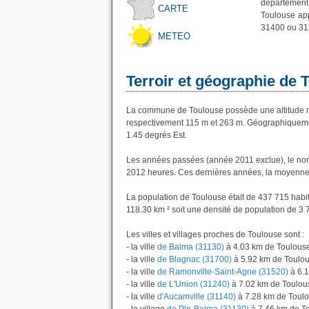
département
CARTE
Toulouse app
31400 ou 31
METEO
Terroir et géographie de 
La commune de Toulouse possède une altitude m
respectivement 115 m et 263 m. Géographiquement
1.45 degrés Est.
Les années passées (année 2011 exclue), le nom
2012 heures. Ces dernières années, la moyenne 
La population de Toulouse était de 437 715 habi
118.30 km ² soit une densité de population de 3 
Les villes et villages proches de Toulouse sont :
- la ville
de Balma (31130)
à 4.03 km de Toulous
- la ville
de Blagnac (31700)
à 5.92 km de Toulo
- la ville
de Ramonville-Saint-Agne (31520)
à 6.1
- la ville
de L'Union (31240)
à 7.02 km de Toulou
- la ville
d'Aucamville (31140)
à 7.28 km de Toul