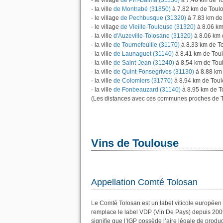
- le village
de Pin-Balma (31130)
à 7.46 km de T
- la ville
de Montrabé (31850)
à 7.82 km de Toul
- le village
de Pechbusque (31320)
à 7.83 km de
- le village
de Vieille-Toulouse (31320)
à 8.06 km
- la ville
d'Auzeville-Tolosane (31320)
à 8.06 km 
- la ville
de Tournefeuille (31170)
à 8.33 km de T
- la ville
de Launaguet (31140)
à 8.41 km de Tou
- la ville
de Saint-Jean (31240)
à 8.54 km de Tou
- la ville
de Quint-Fonsegrives (31130)
à 8.88 km
- la ville
de Colomiers (31770)
à 8.94 km de Tou
- la ville
de Fonbeauzard (31140)
à 8.95 km de T
(Les distances avec ces communes proches de T
Vins de Toulouse
Appellation Comté Tolosan
Le Comté Tolosan est un label viticole européen 
remplace le label VDP (Vin De Pays) depuis 200
signifie que l’IGP possède l’aire légale de produc