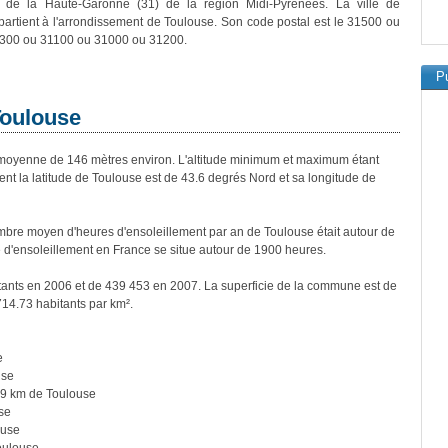
 de la Haute-Garonne (31) de la région Midi-Pyrénées. La ville de
artient à l'arrondissement de Toulouse. Son code postal est le 31500 ou
300 ou 31100 ou 31000 ou 31200.
Pu
Toulouse
oyenne de 146 mètres environ. L'altitude minimum et maximum étant
 la latitude de Toulouse est de 43.6 degrés Nord et sa longitude de
bre moyen d'heures d'ensoleillement par an de Toulouse était autour de
d'ensoleillement en France se situe autour de 1900 heures.
tants en 2006 et de 439 453 en 2007. La superficie de la commune est de
714.73 habitants par km².
e
use
9 km de Toulouse
se
ouse