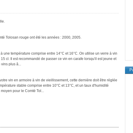
le.
mté Tolosan rouge ont été les années : 2000, 2005.
 à une température comprise entre 14°C et 16°C. On utilise un verre à vin
 15 cl. Il est recommandé de passer ce vin en carafe lorsqu'il est jeune et
vins plus â...
Pu
tre vin en armoire à vin de vieillissement, cette dernière doit être réglée
empérature stable comprise entre 10°C et 13°C, et un taux d'humidité
 moyen pour le Comté Tol...