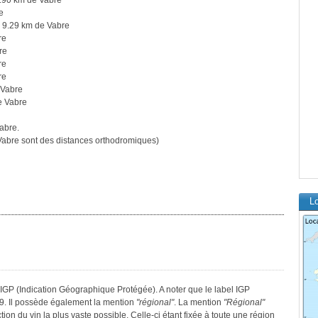
.90 km de Vabre
e
 9.29 km de Vabre
re
re
re
re
 Vabre
e Vabre
abre.
abre sont des distances orthodromiques)
Lo
IGP (Indication Géographique Protégée). A noter que le label IGP
9. Il possède également la mention
"régional"
. La mention
"Régional"
tion du vin la plus vaste possible. Celle-ci étant fixée à toute une région