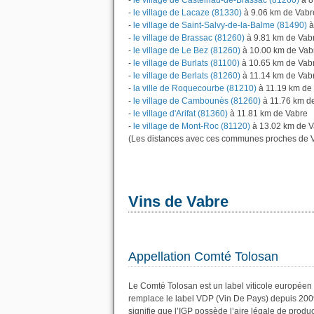
-
le village de Castelnau-de-Brassac (81260)
à 8
-
le village de Lacaze (81330)
à 9.06 km de Vabr
-
le village de Saint-Salvy-de-la-Balme (81490)
à
-
le village de Brassac (81260)
à 9.81 km de Vab
-
le village de Le Bez (81260)
à 10.00 km de Vab
-
le village de Burlats (81100)
à 10.65 km de Vab
-
le village de Berlats (81260)
à 11.14 km de Vab
-
la ville de Roquecourbe (81210)
à 11.19 km de
-
le village de Cambounès (81260)
à 11.76 km d
-
le village d'Arifat (81360)
à 11.81 km de Vabre
-
le village de Mont-Roc (81120)
à 13.02 km de V
(Les distances avec ces communes proches de V
Vins de Vabre
Appellation Comté Tolosan
Le Comté Tolosan est un label viticole européen 
remplace le label VDP (Vin De Pays) depuis 200
signifie que l’IGP possède l’aire légale de produc