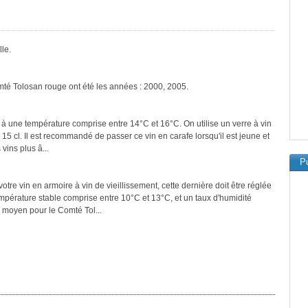
le.
mté Tolosan rouge ont été les années : 2000, 2005.
 à une température comprise entre 14°C et 16°C. On utilise un verre à vin
 15 cl. Il est recommandé de passer ce vin en carafe lorsqu'il est jeune et
vins plus â...
Pu
tre vin en armoire à vin de vieillissement, cette dernière doit être réglée
empérature stable comprise entre 10°C et 13°C, et un taux d'humidité
 moyen pour le Comté Tol...