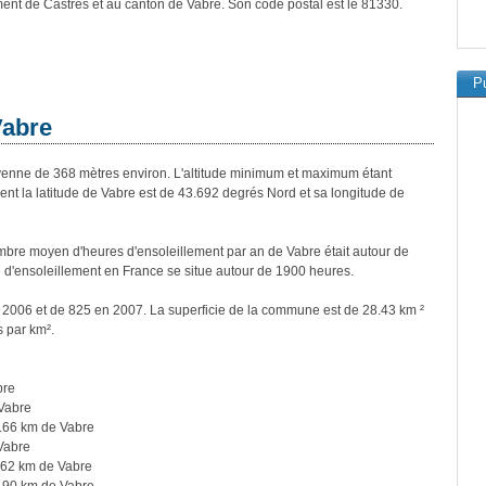
ment de Castres et au canton de Vabre. Son code postal est le 81330.
Pu
Vabre
nne de 368 mètres environ. L'altitude minimum et maximum étant
t la latitude de Vabre est de 43.692 degrés Nord et sa longitude de
bre moyen d'heures d'ensoleillement par an de Vabre était autour de
d'ensoleillement en France se situe autour de 1900 heures.
n 2006 et de 825 en 2007. La superficie de la commune est de 28.43 km ²
s par km².
bre
Vabre
.66 km de Vabre
Vabre
.62 km de Vabre