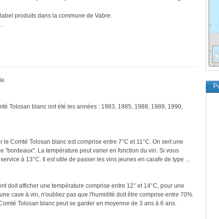
e label produits dans la commune de Vabre.
..
le.
Pu
mté Tolosan blanc ont été les années : 1983, 1985, 1988, 1989, 1990,
r le Comté Tolosan blanc est comprise entre 7°C et 11°C. On sert une
pe "bordeaux". La température peut varier en fonction du vin. Si vous
ervice à 13°C. Il est utile de passer les vins jeunes en carafe de type ...
ment doit afficher une température comprise entre 12° et 14°C, pour une
une cave à vin, n'oubliez pas que l'humidité doit être comprise entre 70%
e Comté Tolosan blanc peut se garder en moyenne de 3 ans à 6 ans.