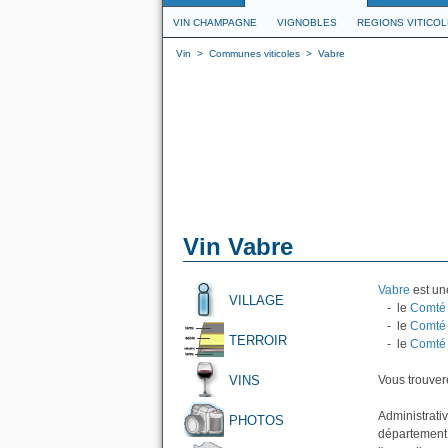
VIN CHAMPAGNE
VIGNOBLES
REGIONS VITICO
Vin
>
Communes viticoles
>
Vabre
Vin Vabre
Vabre
est une
VILLAGE
- le
Comté 
- le
Comté 
TERROIR
- le
Comté 
VINS
Vous trouvere
Administrati
PHOTOS
département 