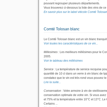
pouvant regrouper plusieurs départements.
Vous trouverez ci-dessous la liste des vins de c
En savoir plus sur le label viticole Comté Tolosan.
Comté Tolosan blanc
Le Comté Tolosan blanc est un vin blanc tranquil
Voir toutes les caractéristiques de ce vin...
Millesimes
: Les meilleurs millésimes pour le Co
2005.
Voir le tableau des millésimes
Service
: La température de service recquise pou
quantité de 10 cl dans un verre à vin blanc de ty
constatez que le vin est très rond vous pouvez le s
Lire la suite...
Conservation
: Votre armoire à vin de vieillisse
conservation optimale de votre vin. Si vous avez 
et 75% et la température entre 10°C et 13°C. L
Certains ...