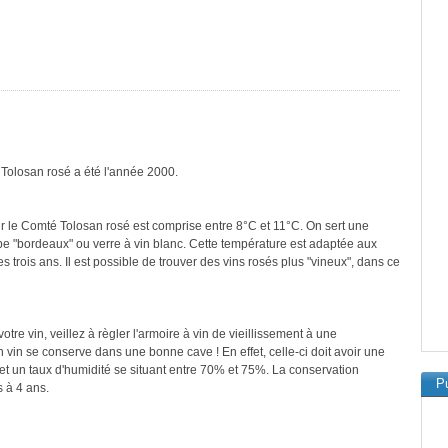
 Tolosan rosé a été l'année 2000.
r le Comté Tolosan rosé est comprise entre 8°C et 11°C. On sert une
ype "bordeaux" ou verre à vin blanc. Cette température est adaptée aux
 trois ans. Il est possible de trouver des vins rosés plus "vineux", dans ce
re vin, veillez à règler l'armoire à vin de vieillissement à une
vin se conserve dans une bonne cave ! En effet, celle-ci doit avoir une
et un taux d'humidité se situant entre 70% et 75%. La conservation
Pu
 à 4 ans.