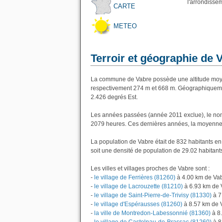
l'arrondisse
CARTE
METEO
Terroir et géographie de 
La commune de Vabre possède une altitude moye
respectivement 274 m et 668 m. Géographiquemen
2.426 degrés Est.
Les années passées (année 2011 exclue), le nom
2079 heures. Ces dernières années, la moyenne 
La population de Vabre était de 832 habitants e
soit une densité de population de 29.02 habitant
Les villes et villages proches de Vabre sont :
-
le village de Ferrières (81260)
à 4.00 km de Va
-
le village de Lacrouzette (81210)
à 6.93 km de 
-
le village de Saint-Pierre-de-Trivisy (81330)
à 7
-
le village d'Espérausses (81260)
à 8.57 km de 
-
la ville de Montredon-Labessonnié (81360)
à 8