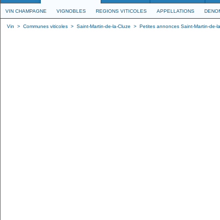
VIN CHAMPAGNE
VIGNOBLES
REGIONS VITICOLES
APPELLATIONS
DENO
Vin
>
Communes viticoles
>
Saint-Martin-de-la-Cluze
>
Petites annonces Saint-Martin-de-la