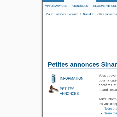
VIN CHAMPAGNE
VIGNOBLES
REGIONS VITICO
Vin
>
Communes viticoles
>
Sinard
>
Petites annonces 
Petites annonces Sinar
Vous trouver
INFORMATION
pour la caté
enchères et
PETITES
quand ces an
ANNONCES
A titre info
les vins d'ap
- l'
Isère bl
- l'
Isère ro