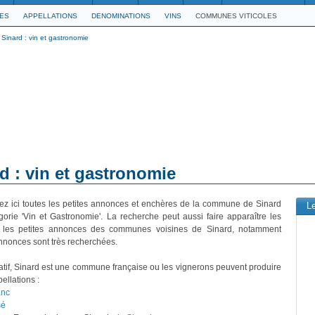
LES
APPELLATIONS
DENOMINATIONS
VINS
COMMUNES VITICOLES
Sinard : vin et gastronomie
d : vin et gastronomie
ez ici toutes les petites annonces et enchères de la commune de Sinard
L
gorie 'Vin et Gastronomie'. La recherche peut aussi faire apparaître les
 les petites annonces des communes voisines de Sinard, notamment
nonces sont très recherchées.
rmatif, Sinard est une commune française ou les vignerons peuvent produire
pellations :
anc
sé