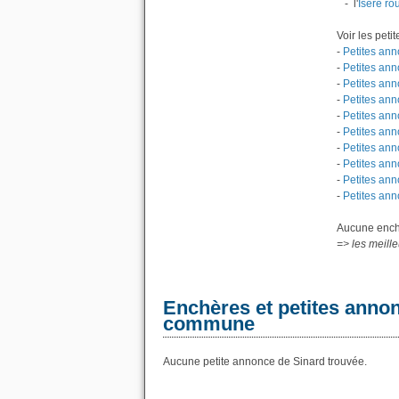
- l'
Isère ro
Voir les pet
-
Petites ann
-
Petites ann
-
Petites ann
-
Petites ann
-
Petites ann
-
Petites an
-
Petites ann
-
Petites ann
-
Petites ann
-
Petites ann
Aucune enchè
=> les meill
Enchères et petites annon
commune
Aucune petite annonce de Sinard trouvée.