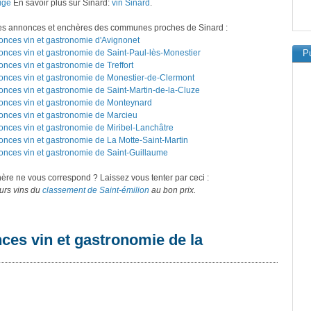
uge
En savoir plus sur Sinard:
vin Sinard
.
ites annonces et enchères des communes proches de Sinard :
onces vin et gastronomie d'Avignonet
onces vin et gastronomie de Saint-Paul-lès-Monestier
Pu
onces vin et gastronomie de Treffort
onces vin et gastronomie de Monestier-de-Clermont
onces vin et gastronomie de Saint-Martin-de-la-Cluze
nonces vin et gastronomie de Monteynard
onces vin et gastronomie de Marcieu
onces vin et gastronomie de Miribel-Lanchâtre
onces vin et gastronomie de La Motte-Saint-Martin
onces vin et gastronomie de Saint-Guillaume
re ne vous correspond ? Laissez vous tenter par ceci :
eurs vins du
classement de Saint-émilion
au bon prix.
ces vin et gastronomie de la