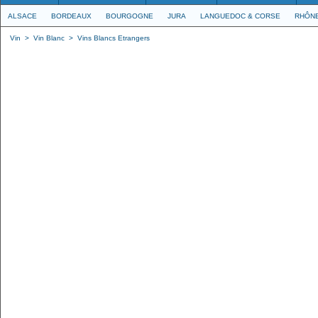
ALSACE
BORDEAUX
BOURGOGNE
JURA
LANGUEDOC & CORSE
RHÔN
Vin
>
Vin Blanc
>
Vins Blancs Etrangers