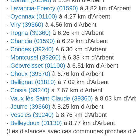
-
Dortan (01590)
à 3.34 km d'Arbent
-
Lavancia-Epercy (01590)
à 3.82 km d'Arbent
-
Oyonnax (01100)
à 4.27 km d'Arbent
-
Viry (39360)
à 4.56 km d'Arbent
-
Rogna (39360)
à 6.26 km d'Arbent
-
Chancia (01590)
à 6.29 km d'Arbent
-
Condes (39240)
à 6.30 km d'Arbent
-
Montcusel (39260)
à 6.33 km d'Arbent
-
Géovreisset (01100)
à 6.51 km d'Arbent
-
Choux (39370)
à 6.76 km d'Arbent
-
Bellignat (01810)
à 7.09 km d'Arbent
-
Coisia (39240)
à 7.67 km d'Arbent
-
Vaux-lès-Saint-Claude (39360)
à 8.03 km d'Ar
-
Jeurre (39360)
à 8.25 km d'Arbent
-
Vescles (39240)
à 8.76 km d'Arbent
-
Belleydoux (01130)
à 8.77 km d'Arbent.
(Les distances avec ces communes proches d'A