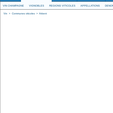
VIN CHAMPAGNE
VIGNOBLES
REGIONS VITICOLES
APPELLATIONS
DENO
Vin
>
Communes viticoles
>
Arbent