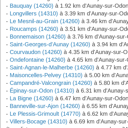
-
Bauquay (14260)
à 1.92 km d'Aunay-sur-Odo
-
Longvillers (14310)
à 3.39 km d'Aunay-sur-Od
-
Le Mesnil-au-Grain (14260)
à 3.46 km d'Auna
-
Roucamps (14260)
à 3.51 km d'Aunay-sur-Od
-
Bonnemaison (14260)
à 3.76 km d'Aunay-sur
-
Saint-Georges-d'Aunay (14260)
à 3.94 km d'A
-
Courvaudon (14260)
à 4.35 km d'Aunay-sur-
-
Ondefontaine (14260)
à 4.65 km d'Aunay-sur
-
Saint-Agnan-le-Malherbe (14260)
à 4.77 km d
-
Maisoncelles-Pelvey (14310)
à 5.00 km d'Aun
-
Campandré-Valcongrain (14260)
à 5.80 km d'
-
Épinay-sur-Odon (14310)
à 6.31 km d'Aunay-
-
La Bigne (14260)
à 6.47 km d'Aunay-sur-Odo
-
Banneville-sur-Ajon (14260)
à 6.55 km d'Auna
-
Le Plessis-Grimoult (14770)
à 6.62 km d'Auna
-
Villers-Bocage (14310)
à 6.69 km d'Aunay-sur