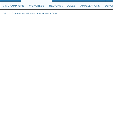
VIN CHAMPAGNE
VIGNOBLES
REGIONS VITICOLES
APPELLATIONS
DENO
Vin
>
Communes viticoles
>
Aunay-sur-Odon