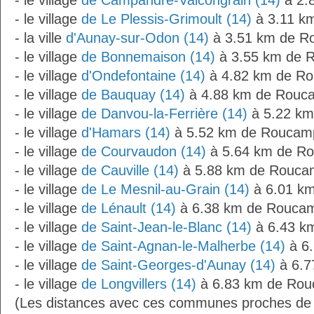
- le village
de Campandré-Valcongrain (14)
à 2.
- le village
de Le Plessis-Grimoult (14)
à 3.11 k
- la ville
d'Aunay-sur-Odon (14)
à 3.51 km de R
- le village
de Bonnemaison (14)
à 3.55 km de 
- le village
d'Ondefontaine (14)
à 4.82 km de R
- le village
de Bauquay (14)
à 4.88 km de Rouc
- le village
de Danvou-la-Ferrière (14)
à 5.22 k
- le village
d'Hamars (14)
à 5.52 km de Roucam
- le village
de Courvaudon (14)
à 5.64 km de R
- le village
de Cauville (14)
à 5.88 km de Rouca
- le village
de Le Mesnil-au-Grain (14)
à 6.01 k
- le village
de Lénault (14)
à 6.38 km de Rouca
- le village
de Saint-Jean-le-Blanc (14)
à 6.43 k
- le village
de Saint-Agnan-le-Malherbe (14)
à 6
- le village
de Saint-Georges-d'Aunay (14)
à 6.7
- le village
de Longvillers (14)
à 6.83 km de Rou
(Les distances avec ces communes proches d