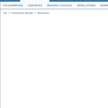
VIN CHAMPAGNE
VIGNOBLES
REGIONS VITICOLES
APPELLATIONS
DENO
Vin
>
Communes viticoles
>
Beaumont