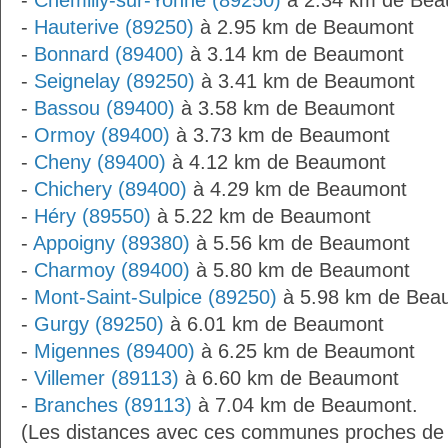
-
Chemilly-sur-Yonne (89250)
à 2.34 km de Be
-
Hauterive (89250)
à 2.95 km de Beaumont
-
Bonnard (89400)
à 3.14 km de Beaumont
-
Seignelay (89250)
à 3.41 km de Beaumont
-
Bassou (89400)
à 3.58 km de Beaumont
-
Ormoy (89400)
à 3.73 km de Beaumont
-
Cheny (89400)
à 4.12 km de Beaumont
-
Chichery (89400)
à 4.29 km de Beaumont
-
Héry (89550)
à 5.22 km de Beaumont
-
Appoigny (89380)
à 5.56 km de Beaumont
-
Charmoy (89400)
à 5.80 km de Beaumont
-
Mont-Saint-Sulpice (89250)
à 5.98 km de Bea
-
Gurgy (89250)
à 6.01 km de Beaumont
-
Migennes (89400)
à 6.25 km de Beaumont
-
Villemer (89113)
à 6.60 km de Beaumont
-
Branches (89113)
à 7.04 km de Beaumont.
(Les distances avec ces communes proches de