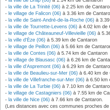
-
la ville de Drap (06)
à 1.14 km de Cantaron
-
la ville de La Trinité (06)
à 2.25 km de Cantaro
-
le village de Falicon (06)
à 3.36 km de Cantar
-
la ville de Saint-André-de-la-Roche (06)
à 3.39
-
la ville de Tourrette-Levens (06)
à 4.02 km de 
-
le village de Châteauneuf-Villevieille (06)
à 5.3
-
la ville d'Èze (06)
à 5.39 km de Cantaron
-
le village de Peillon (06)
à 5.66 km de Cantaro
-
la ville de Contes (06)
à 5.74 km de Cantaron
-
le village de Blausasc (06)
à 6.26 km de Canta
-
la ville d'Aspremont (06)
à 6.29 km de Cantar
-
la ville de Beaulieu-sur-Mer (06)
à 6.40 km de 
-
la ville de Villefranche-sur-Mer (06)
à 6.50 km 
-
la ville de La Turbie (06)
à 7.10 km de Cantaro
-
le village de Castagniers (06)
à 7.55 km de Ca
-
la ville de Nice (06)
à 7.66 km de Cantaron.
(Les distances avec ces communes proches de