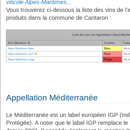
viticole Alpes-Maritimes...
Vous trouverez ci-dessous la liste des vins de l'
produits dans la commune de Cantaron :
Liste des vins de l'appellation Alpes-Mariti
Vins (Nombre: 3)
Couleur
Cate
Alpes-Maritimes blanc
Blanc
Vin t
Alpes-Maritimes rosé
Rosé
Vin t
Alpes-Maritimes rouge
Rouge
Vin t
Appellation Méditerranée
Le Méditerranée est un label européen IGP (In
Protégée). A noter que le label IGP remplace le