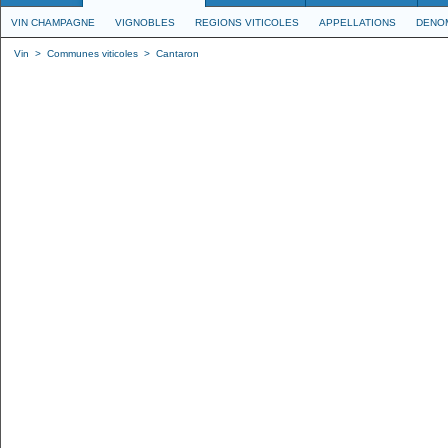
VIN CHAMPAGNE
VIGNOBLES
REGIONS VITICOLES
APPELLATIONS
DENO
Vin
>
Communes viticoles
>
Cantaron