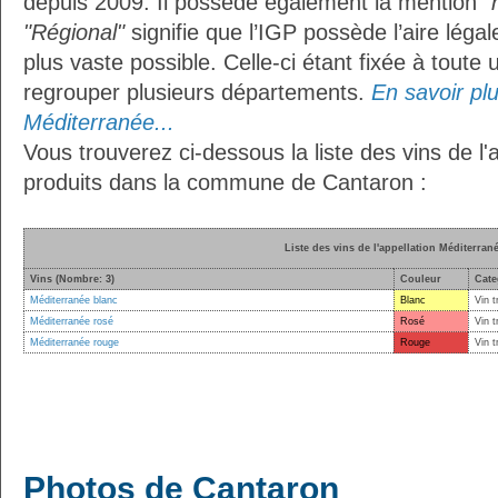
depuis 2009. Il possède également la mention
"
"Régional"
signifie que l’IGP possède l’aire légal
plus vaste possible. Celle-ci étant fixée à toute
regrouper plusieurs départements.
En savoir plus
Méditerranée...
Vous trouverez ci-dessous la liste des vins de l
produits dans la commune de Cantaron :
Liste des vins de l'appellation Méditerran
Vins (Nombre: 3)
Couleur
Cate
Méditerranée blanc
Blanc
Vin t
Méditerranée rosé
Rosé
Vin t
Méditerranée rouge
Rouge
Vin t
Photos de Cantaron