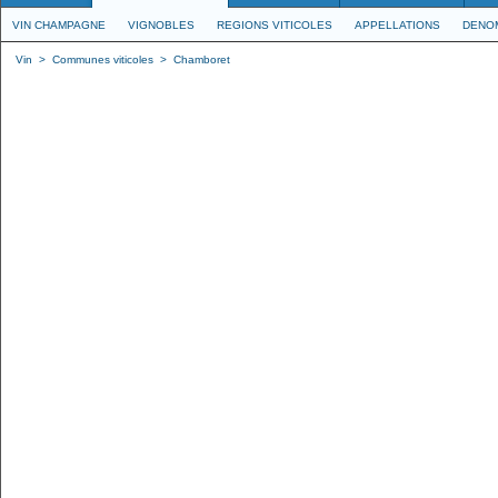
VIN CHAMPAGNE
VIGNOBLES
REGIONS VITICOLES
APPELLATIONS
DENO
Vin
>
Communes viticoles
>
Chamboret