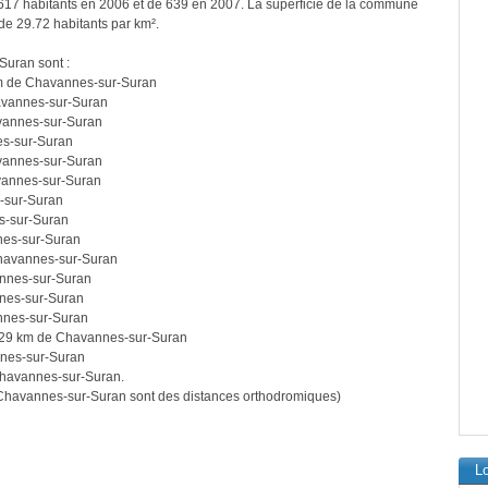
617 habitants en 2006 et de 639 en 2007. La superficie de la commune
de 29.72 habitants par km².
Suran sont :
m de Chavannes-sur-Suran
avannes-sur-Suran
vannes-sur-Suran
s-sur-Suran
vannes-sur-Suran
vannes-sur-Suran
-sur-Suran
s-sur-Suran
nes-sur-Suran
havannes-sur-Suran
nnes-sur-Suran
nes-sur-Suran
nnes-sur-Suran
29 km de Chavannes-sur-Suran
nes-sur-Suran
havannes-sur-Suran.
Chavannes-sur-Suran sont des distances orthodromiques)
L