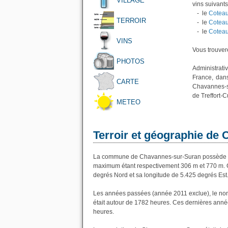
VILLAGE
vins suivants
- le
Coteau
TERROIR
- le
Coteau
- le
Coteau
VINS
Vous trouvere
PHOTOS
Administrati
France, dans
CARTE
Chavannes-su
de Treffort-C
METEO
Terroir et géographie de
La commune de Chavannes-sur-Suran possède une
maximum étant respectivement 306 m et 770 m. 
degrés Nord et sa longitude de 5.425 degrés Est
Les années passées (année 2011 exclue), le no
était autour de 1782 heures. Ces dernières anné
heures.