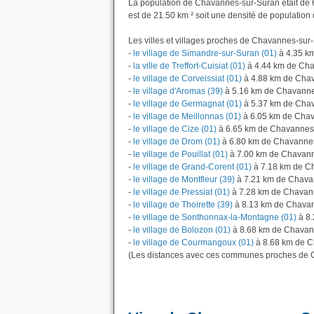
La population de Chavannes-sur-Suran était de 
est de 21.50 km ² soit une densité de population 
Les villes et villages proches de Chavannes-sur-
-
le village de Simandre-sur-Suran (01)
à 4.35 k
-
la ville de Treffort-Cuisiat (01)
à 4.44 km de Ch
-
le village de Corveissiat (01)
à 4.88 km de Cha
-
le village d'Aromas (39)
à 5.16 km de Chavanne
-
le village de Germagnat (01)
à 5.37 km de Cha
-
le village de Meillonnas (01)
à 6.05 km de Cha
-
le village de Cize (01)
à 6.65 km de Chavannes
-
le village de Drom (01)
à 6.80 km de Chavanne
-
le village de Pouillat (01)
à 7.00 km de Chavan
-
le village de Grand-Corent (01)
à 7.18 km de C
-
le village de Montfleur (39)
à 7.21 km de Chava
-
le village de Pressiat (01)
à 7.28 km de Chavan
-
le village de Thoirette (39)
à 8.13 km de Chava
-
le village de Sonthonnax-la-Montagne (01)
à 8.
-
le village de Bolozon (01)
à 8.68 km de Chavan
-
le village de Courmangoux (01)
à 8.68 km de C
(Les distances avec ces communes proches de 