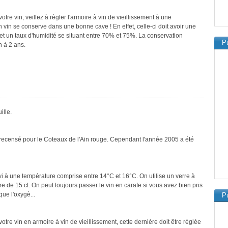
re vin, veillez à règler l'armoire à vin de vieillissement à une
vin se conserve dans une bonne cave ! En effet, celle-ci doit avoir une
et un taux d'humidité se situant entre 70% et 75%. La conservation
Pu
n à 2 ans.
ille.
 recensé pour le Coteaux de l'Ain rouge. Cependant l'année 2005 a été
vi à une température comprise entre 14°C et 16°C. On utilise un verre à
re de 15 cl. On peut toujours passer le vin en carafe si vous avez bien pris
que l'oxygè...
Pu
tre vin en armoire à vin de vieillissement, cette dernière doit être réglée