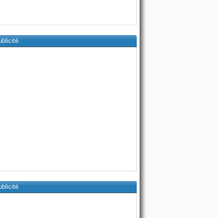
blicité
blicité