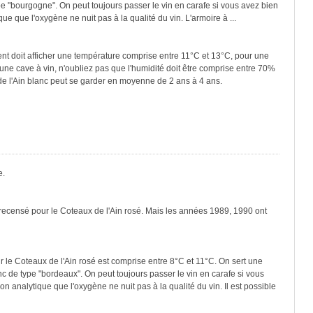
pe "bourgogne". On peut toujours passer le vin en carafe si vous avez bien
ique que l'oxygène ne nuit pas à la qualité du vin. L'armoire à ...
ment doit afficher une température comprise entre 11°C et 13°C, pour une
une cave à vin, n'oubliez pas que l'humidité doit être comprise entre 70%
de l'Ain blanc peut se garder en moyenne de 2 ans à 4 ans.
e.
 recensé pour le Coteaux de l'Ain rosé. Mais les années 1989, 1990 ont
 le Coteaux de l'Ain rosé est comprise entre 8°C et 11°C. On sert une
nc de type "bordeaux". On peut toujours passer le vin en carafe si vous
ion analytique que l'oxygène ne nuit pas à la qualité du vin. Il est possible