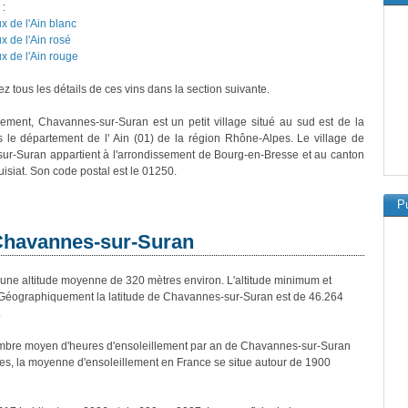
 :
x de l'Ain blanc
x de l'Ain rosé
x de l'Ain rouge
z tous les détails de ces vins dans la section suivante.
vement, Chavannes-sur-Suran est un petit village situé au sud est de la
 le département de l' Ain (01) de la région Rhône-Alpes. Le village de
r-Suran appartient à l'arrondissement de Bourg-en-Bresse et au canton
uisiat. Son code postal est le 01250.
Pu
 Chavannes-sur-Suran
 altitude moyenne de 320 mètres environ. L'altitude minimum et
Géographiquement la latitude de Chavannes-sur-Suran est de 46.264
.
mbre moyen d'heures d'ensoleillement par an de Chavannes-sur-Suran
es, la moyenne d'ensoleillement en France se situe autour de 1900