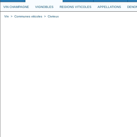
VIN CHAMPAGNE
VIGNOBLES
REGIONS VITICOLES
APPELLATIONS
DENO
Vin
>
Communes viticoles
>
Civrieux