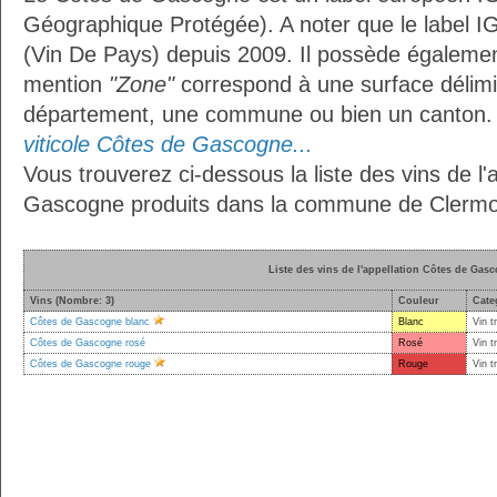
Géographique Protégée). A noter que le label I
(Vin De Pays) depuis 2009. Il possède égaleme
mention
"Zone"
correspond à une surface délimi
département, une commune ou bien un canton
viticole Côtes de Gascogne...
Vous trouverez ci-dessous la liste des vins de l'
Gascogne produits dans la commune de Clermo
Liste des vins de l'appellation Côtes de Gas
Vins (Nombre: 3)
Couleur
Cate
Côtes de Gascogne blanc
Blanc
Vin t
Côtes de Gascogne rosé
Rosé
Vin t
Côtes de Gascogne rouge
Rouge
Vin t