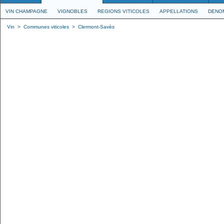
VIN CHAMPAGNE
VIGNOBLES
REGIONS VITICOLES
APPELLATIONS
DENO
Vin
>
Communes viticoles
>
Clermont-Savès