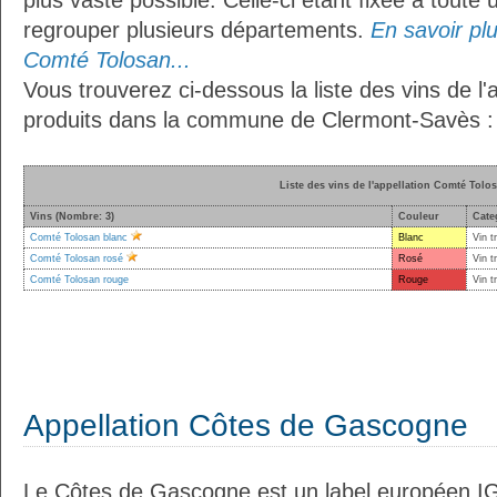
plus vaste possible. Celle-ci étant fixée à toute
regrouper plusieurs départements.
En savoir plus
Comté Tolosan...
Vous trouverez ci-dessous la liste des vins de l
produits dans la commune de Clermont-Savès :
Liste des vins de l'appellation Comté Tolo
Vins (Nombre: 3)
Couleur
Cate
Comté Tolosan blanc
Blanc
Vin t
Comté Tolosan rosé
Rosé
Vin t
Comté Tolosan rouge
Rouge
Vin t
Appellation Côtes de Gascogne
Le Côtes de Gascogne est un label européen IG